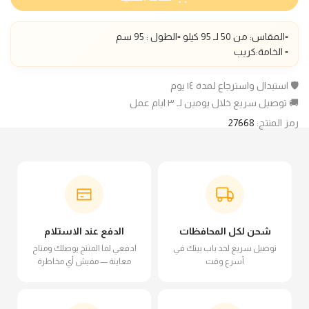
▫️المقاس: من 50 لـ 95 كيلو ▫️الطول : 95 سم
▫️ الخامة:كريب
🛡️ استبدال واسترجاع لمدة ١٤ يوم
🚚 توصيل سريع خلال يومين لـ ٣ ايام عمل
رمز المنتج:
27668
شحن لكل المحافظات
الدفع عند الاستلام
توصيل سريع لحد باب بيتك في
ادفعي لما المنتج يوصلك ومتاح
أسرع وقت
معاينة — مفيش أي مخاطرة