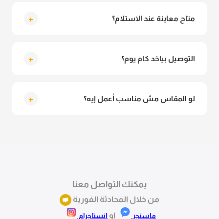
لأ خالص، قماش الكيمونو مش شفاف ومناسب جداً
للمحجبات. تقدري تلبسيه براحتك من غير أي قلق.
+
متاح معاينة عند الاستلام؟
متاح فعلا معاينة عند الاستلام ولو مش مناسبة تقدري
ترفضي الاستلام
+
التوصيل بياخد كام يوم؟
التوصيل للقاهرة والجيزة من 2 لـ 4 أيام عمل. باقي
المحافظات من 3 لـ 6 أيام عمل.
+
لو المقاس مش مناسب أعمل إيه؟
تقدري تستبدلي او تسترجعي المنتج خلال 14 يوم من الاستلام
بكل سهولة. كلمينا علي الموقع او فيسبوك وانستاجرام
وهنسجل الاستبدال فوراً.
يمكنك التواصل معنا
من خلال المحادثة الفورية
او
ماسنجر
انستاجرام