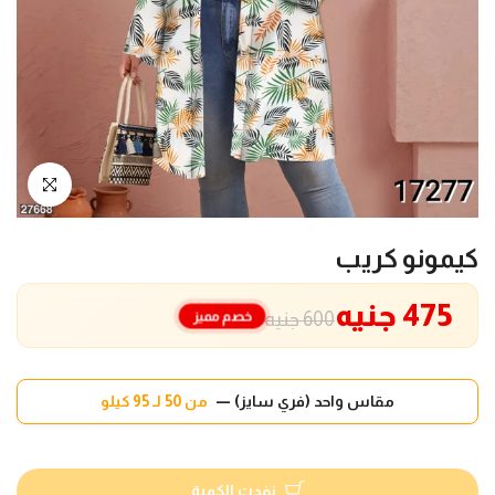
انقر للتكبير
كيمونو كريب
475 جنيه
خصم مميز
600 جنيه
مقاس واحد (فري سايز) —
من 50 لـ 95 كيلو
نفدت الكمية