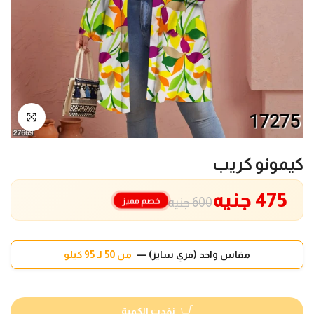
انقر للتكبير
كيمونو كريب
475 جنيه
خصم مميز
600 جنيه
مقاس واحد (فري سايز) —
من 50 لـ 95 كيلو
نفدت الكمية