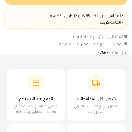
▫️المقاس: من 50 لـ 95 كيلو ▫️الطول : 95 سم
▫️ الخامة:كريب
🛡️ استبدال واسترجاع لمدة ١٤ يوم
🚚 توصيل سريع خلال يومين لـ ٣ ايام عمل
رمز المنتج:
27669
شحن لكل المحافظات
الدفع عند الاستلام
توصيل سريع لحد باب بيتك في
ادفعي لما المنتج يوصلك ومتاح
أسرع وقت
معاينة — مفيش أي مخاطرة