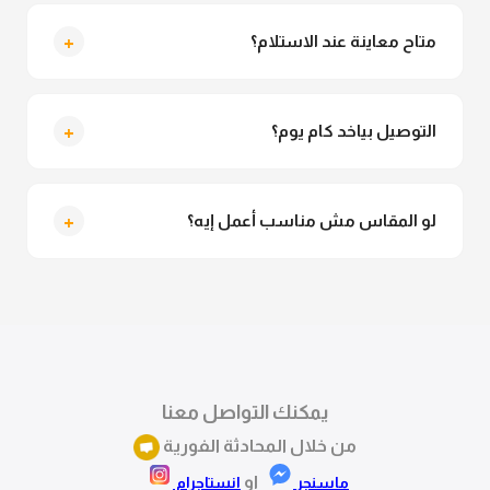
لأ خالص، قماش الكيمونو مش شفاف ومناسب جداً
للمحجبات. تقدري تلبسيه براحتك من غير أي قلق.
+
متاح معاينة عند الاستلام؟
متاح فعلا معاينة عند الاستلام ولو مش مناسبة تقدري
ترفضي الاستلام
+
التوصيل بياخد كام يوم؟
التوصيل للقاهرة والجيزة من 2 لـ 4 أيام عمل. باقي
المحافظات من 3 لـ 6 أيام عمل.
+
لو المقاس مش مناسب أعمل إيه؟
تقدري تستبدلي او تسترجعي المنتج خلال 14 يوم من الاستلام
بكل سهولة. كلمينا علي الموقع او فيسبوك وانستاجرام
وهنسجل الاستبدال فوراً.
يمكنك التواصل معنا
من خلال المحادثة الفورية
او
ماسنجر
انستاجرام