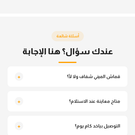
أسئلة شائعة
عندك سؤال؟ هنا الإجابة
+
قماش الميني شفاف ولا لأ؟
لأ خالص، قماش الميني مش شفاف ومناسب جداً للمحجبات.
تقدري تلبسيه براحتك من غير أي قلق.
+
متاح معاينة عند الاستلام؟
متاح فعلا معاينة عند الاستلام ولو مش مناسبة تقدري
ترفضي الاستلام
+
التوصيل بياخد كام يوم؟