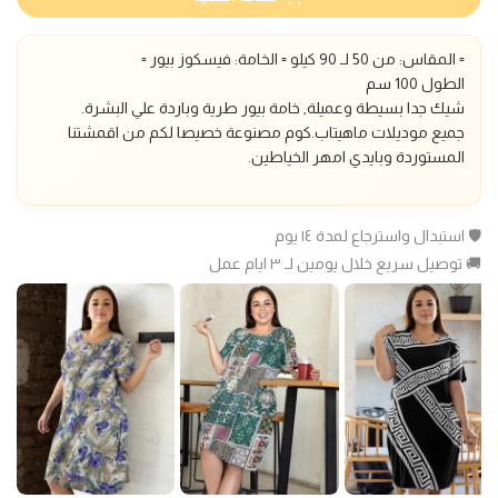
▫️ المقاس: من 50 لـ 9
0
كيلو ▫️ الخامة: فيسكوز بيور ▫️
الطول 100 سم
شيك جدا بسيطة وعميلة,
خامة بيور طرية وباردة علي البشرة
.
جميع موديلات ماهيتاب.كوم مصنوعة خصيصا لكم من اقمشتنا
المستوردة وبايدي امهر الخياطين.
🛡️ استبدال واسترجاع لمدة ١٤ يوم
🚚 توصيل سريع خلال يومين لـ ٣ ايام عمل