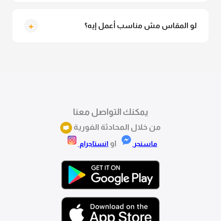
التوصيل للقاهرة والجيزة من 2 لـ 4 أيام عمل. باقي
المحافظات من 3 لـ 6 أيام عمل.
+
لو المقاس مش مناسب أعمل إيه؟
تقدري تستبدلي او تسترجعي المنتج خلال 14 يوم من الاستلام
بكل سهولة. كلمينا علي الموقع او فيسبوك وانستاجرام
وهنسجل الاستبدال فوراً.
يمكنك التواصل معنا
من خلال المحادثة الفورية
او
ماسنجر
انستاجرام