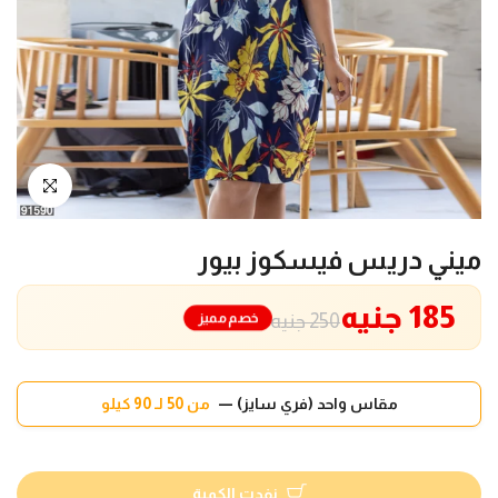
انقر للتكبير
ميني دريس فيسكوز بيور
185 جنيه
خصم مميز
250 جنيه
مقاس واحد (فري سايز) —
من 50 لـ 90 كيلو
نفدت الكمية