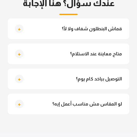
عندك سؤال؟ هنا الإجابة
+
قماش البنطلون شفاف ولا لأ؟
لأ خالص، قماش البنطلون مش شفاف ومناسب جداً
للمحجبات. تقدري تلبسيه براحتك من غير أي قلق.
+
متاح معاينة عند الاستلام؟
متاح فعلا معاينة عند الاستلام ولو مش مناسبة تقدري
ترفضي الاستلام
+
التوصيل بياخد كام يوم؟
التوصيل للقاهرة والجيزة من 2 لـ 4 أيام عمل. باقي
المحافظات من 3 لـ 6 أيام عمل.
+
لو المقاس مش مناسب أعمل إيه؟
تقدري تستبدلي او تسترجعي المنتج خلال 14 يوم من الاستلام
بكل سهولة. كلمينا علي الموقع او فيسبوك وانستاجرام
وهنسجل الاستبدال فوراً.