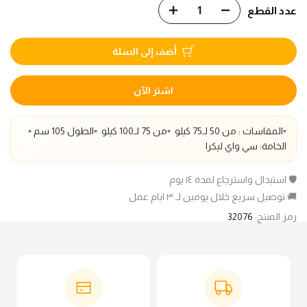
عدد القطع
أضف إلى السلة
اشتر الآن
▫️المقاسات : من 50 لـ75 كيلو
▫️من 75 لـ100 كيلو
▫️الطول 105 سم
▫️
الخامة: سي واي ليكرا
🛡️ استبدال واسترجاع لمدة ١٤ يوم
🚚 توصيل سريع خلال يومين لـ ٣ ايام عمل
رمز المنتج:
32076