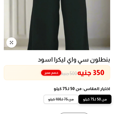
انقر للتكبير
بنطلون سي واي ليكرا اسود
350 جنيه
خصم مميز
500 جنيه
اختيار المقاس:
من 50 لـ75 كيلو
من 50 لـ75 كيلو
من 75 لـ100 كيلو