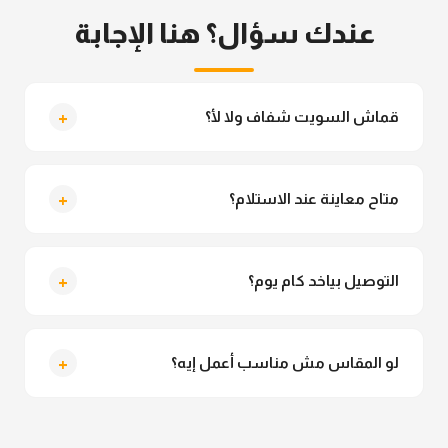
عندك سؤال؟ هنا الإجابة
+
قماش السويت شفاف ولا لأ؟
لأ خالص، قماش السويت مش شفاف ومناسب جداً
للمحجبات. تقدري تلبسيه براحتك من غير أي قلق.
+
متاح معاينة عند الاستلام؟
متاح فعلا معاينة عند الاستلام ولو مش مناسبة تقدري
ترفضي الاستلام
+
التوصيل بياخد كام يوم؟
التوصيل للقاهرة والجيزة من 2 لـ 4 أيام عمل. باقي
المحافظات من 3 لـ 6 أيام عمل.
+
لو المقاس مش مناسب أعمل إيه؟
تقدري تستبدلي او تسترجعي المنتج خلال 14 يوم من الاستلام
بكل سهولة. كلمينا علي الموقع او فيسبوك وانستاجرام