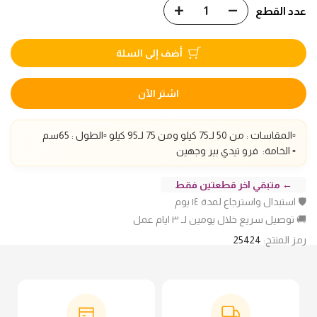
عدد القطع
أضف إلى السلة
اشتر الآن
▫️المقاسات : من 50 لـ75 كيلو ومن 75 لـ95 كيلو ▫️الطول : 65سم
▫️ الخامة: فرو تيدي بير وجهين
← متبقي اخر قطعتين فقط
🛡️ استبدال واسترجاع لمدة ١٤ يوم
🚚 توصيل سريع خلال يومين لـ ٣ ايام عمل
رمز المنتج:
25424