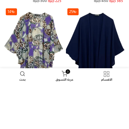
385 جنيه
450 جنيه
225 جنيه
300 جنيه
-14%
-25%
0
الاقسام
عربة التسوق
بحث
بونشو كريب رويال كحلي
بونشو شيفون تايجر
225 جنيه
300 جنيه
385 جنيه
450 جنيه
-25%
-14%