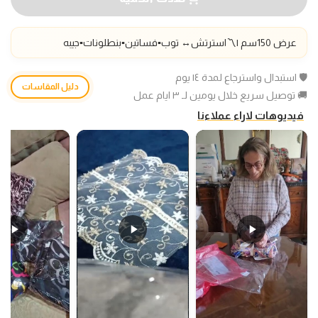
عرض 150سم |〽️استرتش
↔️
توب▪️فساتين▪️بنطلونات
▪️جيبه
🛡️ استبدال واسترجاع لمدة ١٤ يوم
دليل المقاسات
🚚 توصيل سريع خلال يومين لـ ٣ ايام عمل
فيديوهات لاراء عملاءنا