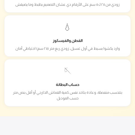
زودي من ٢٥ لـ٥٠ سم على الأرقام دي عشان التصميم يظبط وما يضيقش
💧
القطن والفيسكوز
وارد يكشوا بسيط في أول غسيل، زودي ربع متر (٢٥ سم) احتياطي أمان
🪡
حساب البطانة
بتتحسب منفصلة، وعادة بتاخد نفس كمية القماش الخارجي أو أقل بنص متر
حسب الموديل