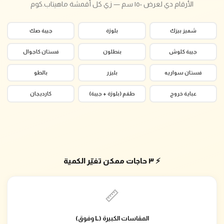
الأرقام دي لعرض ١٥٠ سم — زي كل أقمشة ماهيتاب.كوم
شميز بيزك
بلوزة
جيبة صك
جيبة كلوش
بنطلون
فستان كاجوال
فستان سواريه
بليزر
بالطو
عباية خروج
طقم (بلوزة + جيبة)
كارديجان
⚡ ٣ حاجات ممكن تغيّر الكمية
📏
المقاسات الكبيرة (L وفوق)