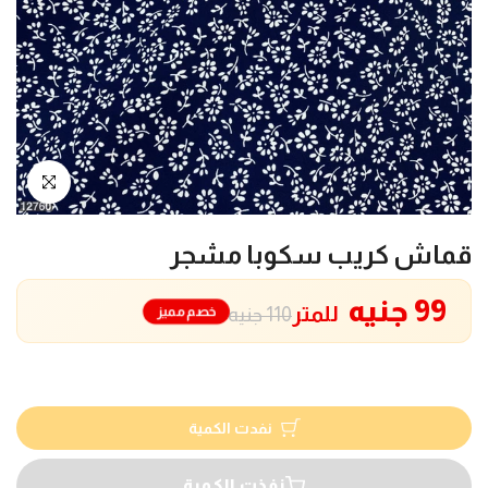
انقر للتكبير
قماش كريب سكوبا مشجر
99 جنيه
للمتر
خصم مميز
110 جنيه
نفدت الكمية
نفذت الكمية