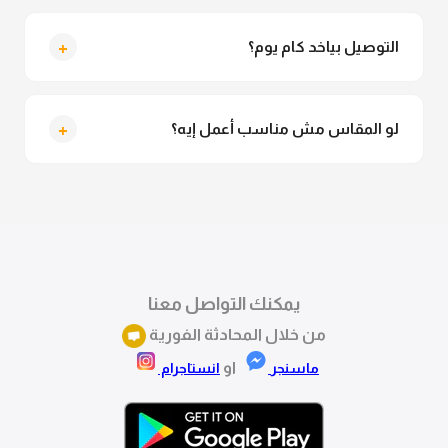
متاح فعلا معاينة عند الاستلام ولو مش مناسبة تقدري
ترفضي الاستلام
+
التوصيل بياخد كام يوم؟
التوصيل للقاهرة والجيزة من 2 لـ 4 أيام عمل. باقي
المحافظات من 3 لـ 6 أيام عمل.
+
لو المقاس مش مناسب أعمل إيه؟
تقدري تستبدلي او تسترجعي المنتج خلال 14 يوم من الاستلام
بكل سهولة. كلمينا علي الموقع او فيسبوك وانستاجرام
وهنسجل الاستبدال فوراً.
يمكنك التواصل معنا
من خلال المحادثة الفورية
او
ماسنجر
انستاجرام