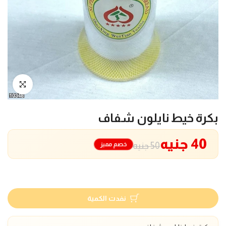
انقر للتكبير
بكرة خيط نايلون شفاف
40 جنيه
خصم مميز
50 جنيه
نفدت الكمية