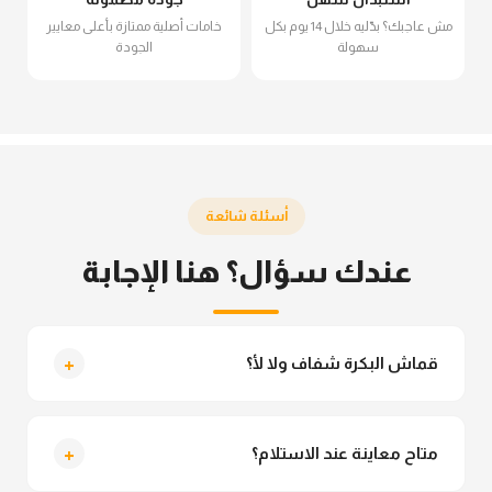
مش عاجبك؟ بدّليه خلال 14 يوم بكل
خامات أصلية ممتازة بأعلى معايير
سهولة
الجودة
أسئلة شائعة
عندك سؤال؟ هنا الإجابة
+
قماش البكرة شفاف ولا لأ؟
لأ خالص، قماش البكرة مش شفاف ومناسب جداً للمحجبات.
تقدري تلبسيه براحتك من غير أي قلق.
+
متاح معاينة عند الاستلام؟