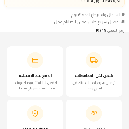
بكرة خيط نايلون شفاف
🛡️ استبدال واسترجاع لمدة ١٤ يوم
🚚 توصيل سريع خلال يومين لـ ٣ ايام عمل
رمز المنتج:
10348
شحن لكل المحافظات
الدفع عند الاستلام
توصيل سريع لحد باب بيتك في
ادفعي لما المنتج يوصلك ومتاح
أسرع وقت
معاينة — مفيش أي مخاطرة
استبدال سهل
جودة مضمونة