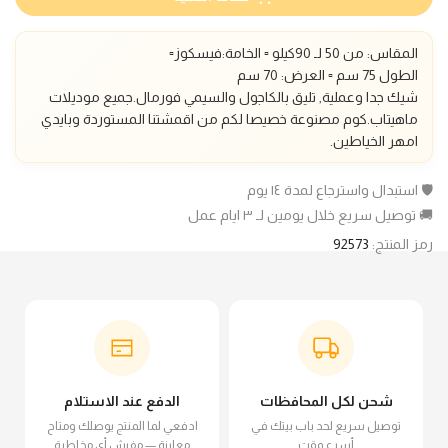
المقاس: من 50 لـ 90كيلو ▫️ الخامة:فيسكوز▫️
الطول 75 سم
▫️ العرض: 70 سم
شيك جدا وعملية, تليق بالكاجول والسيمي فورمال.
جميع موديلات
ماهيتاب.كوم مصنوعة خصيصا لكم من اقمشتنا المستوردة وبايدي
امهر الخياطين.
🛡️ استبدال واسترجاع لمدة ١٤ يوم
🚚 توصيل سريع خلال يومين لـ ٣ ايام عمل
رمز المنتج:
92573
شحن لكل المحافظات
الدفع عند الاستلام
توصيل سريع لحد باب بيتك في
ادفعي لما المنتج يوصلك ومتاح
أسرع وقت
معاينة — مفيش أي مخاطرة