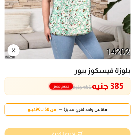
انقر للتكبير
بلوزة فيسكوز بيور
385 جنيه
خصم مميز
650 جنيه
مقاس واحد (فري سايز) —
من 50 لـ 90كيلو
نفدت الكمية