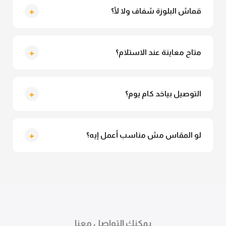
+
قماش البلوزة شفاف ولا لأ؟
لأ خالص، قماش البلوزة مش شفاف ومناسب جداً للمحجبات.
تقدري تلبسيه براحتك من غير أي قلق.
+
متاح معاينة عند الاستلام؟
متاح فعلا معاينة عند الاستلام ولو مش مناسبة تقدري
ترفضي الاستلام
+
التوصيل بياخد كام يوم؟
التوصيل للقاهرة والجيزة من 2 لـ 4 أيام عمل. باقي
المحافظات من 3 لـ 6 أيام عمل.
+
لو المقاس مش مناسب أعمل إيه؟
تقدري تستبدلي او تسترجعي المنتج خلال 14 يوم من الاستلام
بكل سهولة. كلمينا علي الموقع او فيسبوك وانستاجرام
وهنسجل الاستبدال فوراً.
يمكنك التواصل معنا