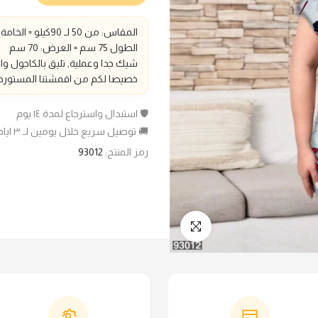
المقاس: من 50 لـ 90كيلو ▫️ الخامة:فيسكوز▫️
الطول 75 سم
▫️ العرض: 70 سم
شيك جدا وعملية, تليق بالكاجول و
خصيصا لكم من اقمشتنا المستوردة
🛡️ استبدال واسترجاع لمدة ١٤ يوم
🚚 توصيل سريع خلال يومين لـ ٣ ايام عمل
رمز المنتج:
93012
انقر للتكبير