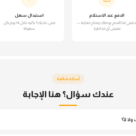
الدفع عند الاستلام
استبدال سهل
دفعي لما المنتج يوصلك ومتاح معاينة —
مش عاجبك؟ بدّليه خلال 14 يوم بكل
مفيش أي مخاطرة
سهولة
أسئلة شائعة
عندك سؤال؟ هنا الإجابة
لا لأ؟
 مش شفاف ومناسب جداً للمحجبات. تقدري تلبسيه براحتك من غير أي قلق.