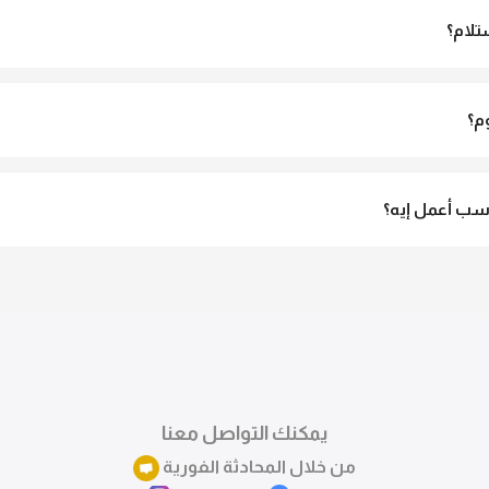
تلام؟
الاستلام ولو مش مناسبة تقدري ترفضي الاستلام
م؟
3 لـ 6 أيام عمل.
ب أعمل إيه؟
تقدري تستبدلي او تسترجعي المنتج خلال 14 يوم من الاستلام بكل سهولة. كلمينا علي الموقع 
ً.
يمكنك التواصل معنا
من خلال المحادثة الفورية