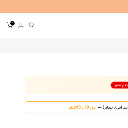
0
صم مميز
د (فري سايز) —
من 50 لـ 90كيلو