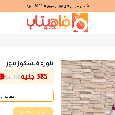
شحن مجاني لاي اوردر فوق الـ 2000 جنيه
بلوزة فيسكوز بيور
385 جنيه
خ
650 جنيه
مقاس واح
نفدت الكمية