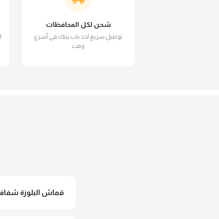
شحن لكل المحافظات
توصيل سريع لحد باب بيتك في أسرع
ا
وقت
قماش البلوزة شفاف و
لأ خالص، قماش البلوزة