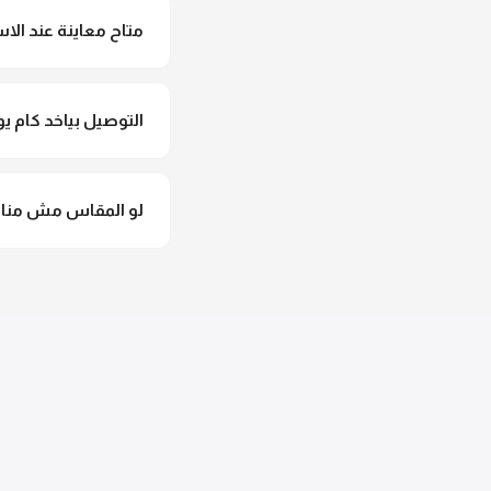
متاح معاينة عند الاس
متاح فعلا معاينة عند 
التوصيل بياخد كام يو
التوصيل للقاهرة والجيزة من 2 لـ 4 أيام عمل. باقي المحافظات من 
لو المقاس مش مناس
وهنسجل الاستبدال فورا