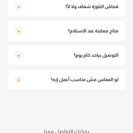
+
قماش البلوزة شفاف ولا لأ؟
لأ خالص، قماش البلوزة مش شفاف ومناسب جداً للمحجبات.
تقدري تلبسيه براحتك من غير أي قلق.
+
متاح معاينة عند الاستلام؟
متاح فعلا معاينة عند الاستلام ولو مش مناسبة تقدري
ترفضي الاستلام
+
التوصيل بياخد كام يوم؟
التوصيل للقاهرة والجيزة من 2 لـ 4 أيام عمل. باقي
المحافظات من 3 لـ 6 أيام عمل.
+
لو المقاس مش مناسب أعمل إيه؟
تقدري تستبدلي او تسترجعي المنتج خلال 14 يوم من الاستلام
بكل سهولة. كلمينا علي الموقع او فيسبوك وانستاجرام
وهنسجل الاستبدال فوراً.
يمكنك التواصل معنا