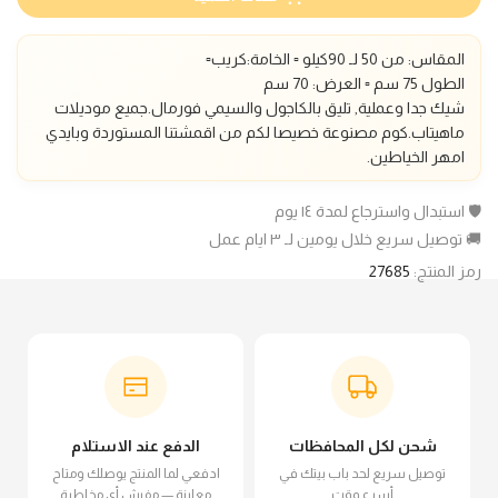
المقاس: من 50 لـ 90كيلو ▫️ الخامة:كريب▫️
الطول 75 سم
▫️ العرض: 70 سم
شيك جدا وعملية, تليق بالكاجول والسيمي فورمال.
جميع موديلات
ماهيتاب.كوم مصنوعة خصيصا لكم من اقمشتنا المستوردة وبايدي
امهر الخياطين.
🛡️ استبدال واسترجاع لمدة ١٤ يوم
🚚 توصيل سريع خلال يومين لـ ٣ ايام عمل
رمز المنتج:
27685
شحن لكل المحافظات
الدفع عند الاستلام
توصيل سريع لحد باب بيتك في
ادفعي لما المنتج يوصلك ومتاح
أسرع وقت
معاينة — مفيش أي مخاطرة