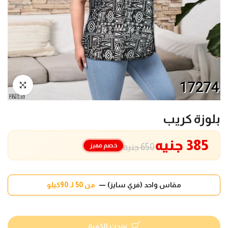
انقر للتكبير
بلوزة كريب
385 جنيه
خصم مميز
650 جنيه
مقاس واحد (فري سايز) —
من 50 لـ 90كيلو
نفدت الكمية