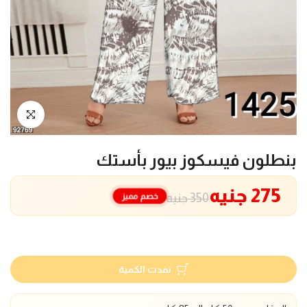
انقر للتكبير
بنطلون فيسكوز بيور بأستك
275 جنيه
خصم مميز
350 جنيه
نفدت الكمية