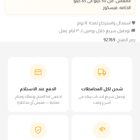
المقاس: من 50 كيلو الى 85 كيلو
الخامه: فيسكوز
🛡️ استبدال واسترجاع لمدة ١٤ يوم
🚚 توصيل سريع خلال يومين لـ ٣ ايام عمل
رمز المنتج:
92769
شحن لكل المحافظات
الدفع عند الاستلام
توصيل سريع لحد باب بيتك في
ادفعي لما المنتج يوصلك ومتاح
أسرع وقت
معاينة — مفيش أي مخاطرة