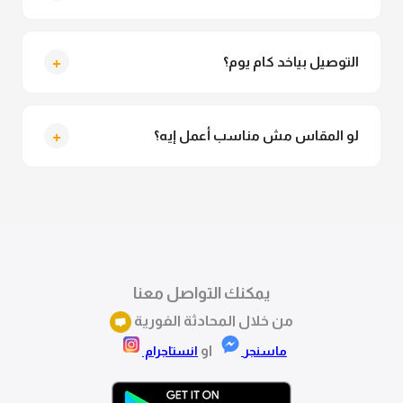
متاح فعلا معاينة عند الاستلام ولو مش مناسبة تقدري
ترفضي الاستلام
+
التوصيل بياخد كام يوم؟
التوصيل للقاهرة والجيزة من 2 لـ 4 أيام عمل. باقي
المحافظات من 3 لـ 6 أيام عمل.
+
لو المقاس مش مناسب أعمل إيه؟
تقدري تستبدلي او تسترجعي المنتج خلال 14 يوم من الاستلام
بكل سهولة. كلمينا علي الموقع او فيسبوك وانستاجرام
وهنسجل الاستبدال فوراً.
يمكنك التواصل معنا
من خلال المحادثة الفورية
او
ماسنجر
انستاجرام