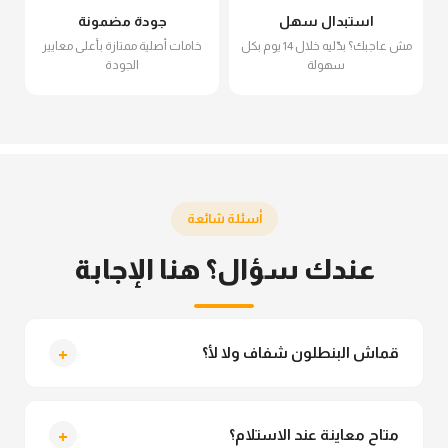
استبدال سهل
جودة مضمونة
مش عاجبك؟ بدّليه خلال 14 يوم بكل
خامات أصلية ممتازة بأعلى معايير
سهولة
الجودة
أسئلة شائعة
عندك سؤال؟ هنا الإجابة
+
قماش البنطلون شفاف ولا لأ؟
لأ خالص، قماش البنطلون مش شفاف ومناسب جداً
للمحجبات. تقدري تلبسيه براحتك من غير أي قلق.
+
متاح معاينة عند الاستلام؟