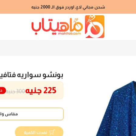
شحن مجاني لاي اوردر فوق الـ 2000 جنيه
بونشو سواريه فتاف
225 جنيه
خ
300 جنيه
مقاس واح
نفدت الكمية