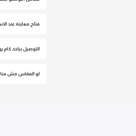
لأ خالص، قماش البونش
متاح معاينة عند الاس
متاح فعلا معاينة عند 
التوصيل بياخد كام يو
التوصيل للقاهرة والجيزة من 2 لـ 4 أيام عمل. باقي المحافظات من 
لو المقاس مش مناس
وهنسجل الاستبدال فورا