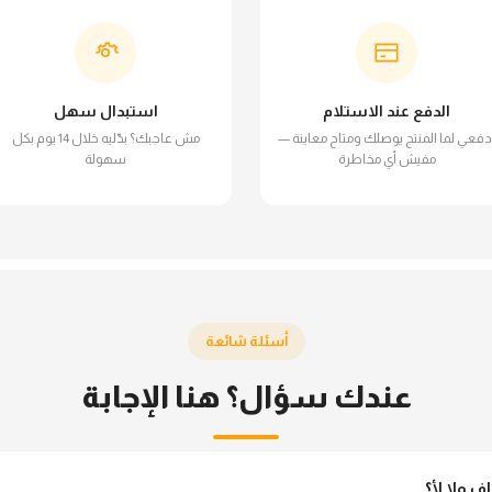
الدفع عند الاستلام
استبدال سهل
دفعي لما المنتج يوصلك ومتاح معاينة —
مش عاجبك؟ بدّليه خلال 14 يوم بكل
مفيش أي مخاطرة
سهولة
أسئلة شائعة
عندك سؤال؟ هنا الإجابة
ولا لأ؟