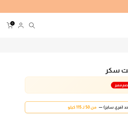
0
يت سكر
صم مميز
د (فري سايز) —
من 50 لـ 115 كيلو