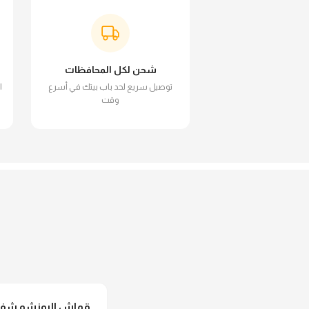
شحن لكل المحافظات
توصيل سريع لحد باب بيتك في أسرع
ا
وقت
قماش البونشو شفاف 