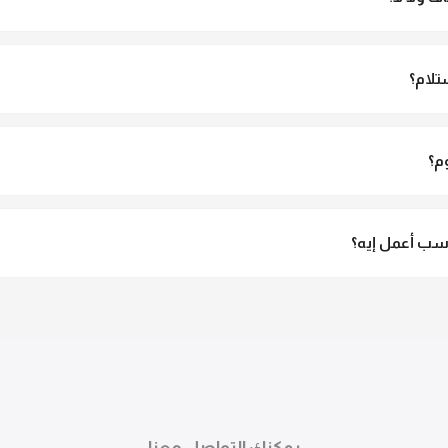
و مش شفاف ومناسب جداً للمحجبات. تقدري تلبسيه براحتك من غير أي قلق.
تلام؟
الاستلام ولو مش مناسبة تقدري ترفضي الاستلام
م؟
3 لـ 6 أيام عمل.
ب أعمل إيه؟
تقدري تستبدلي او تسترجعي المنتج خلال 14 يوم من الاستلام بكل سهولة. كلمينا علي الموقع 
ً.