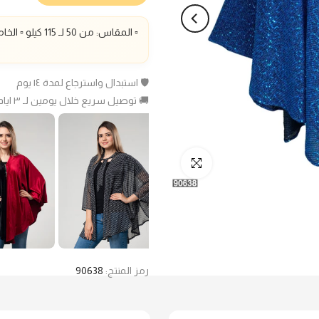
▫️ المقاس: من 50 لـ 115 كيلو ▫️ الخامة: فتافيت السكر ▫️
🛡️ استبدال واسترجاع لمدة ١٤ يوم
🚚 توصيل سريع خلال يومين لـ ٣ ايام عمل
انقر للتكبير
رمز المنتج:
90638