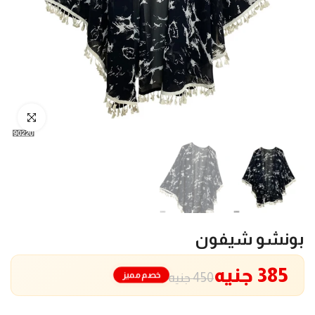
انقر للتكبير
بونشو شيفون
385 جنيه
خصم مميز
450 جنيه