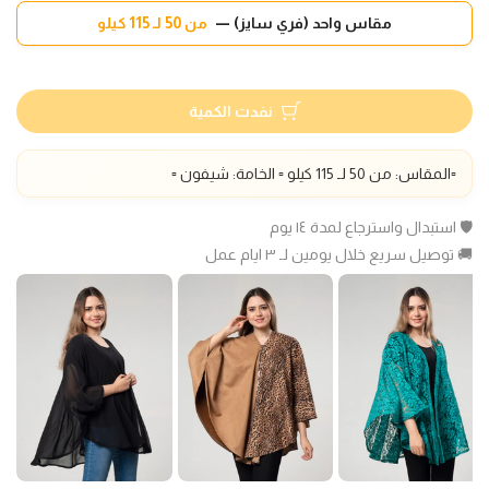
مقاس واحد (فري سايز) —
من 50 لـ 115 كيلو
نفدت الكمية
▫️المقاس: من 50 لـ 115 كيلو ▫️ الخامة: شيفون ▫️
🛡️ استبدال واسترجاع لمدة ١٤ يوم
🚚 توصيل سريع خلال يومين لـ ٣ ايام عمل