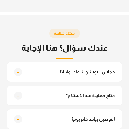
أسئلة شائعة
عندك سؤال؟ هنا الإجابة
+
قماش البونشو شفاف ولا لأ؟
لأ خالص، قماش البونشو مش شفاف ومناسب جداً
للمحجبات. تقدري تلبسيه براحتك من غير أي قلق.
+
متاح معاينة عند الاستلام؟
متاح فعلا معاينة عند الاستلام ولو مش مناسبة تقدري
ترفضي الاستلام
+
التوصيل بياخد كام يوم؟