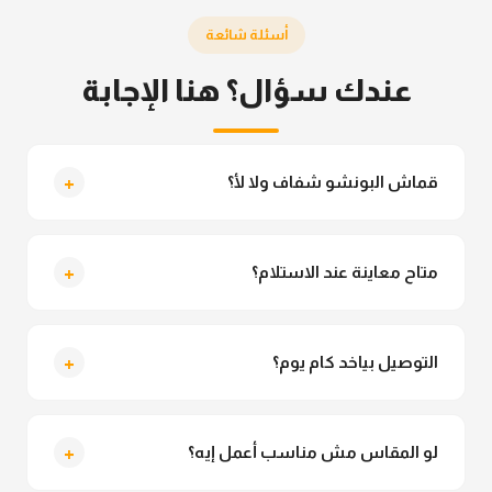
أسئلة شائعة
عندك سؤال؟ هنا الإجابة
+
قماش البونشو شفاف ولا لأ؟
لأ خالص، قماش البونشو مش شفاف ومناسب جداً
للمحجبات. تقدري تلبسيه براحتك من غير أي قلق.
+
متاح معاينة عند الاستلام؟
متاح فعلا معاينة عند الاستلام ولو مش مناسبة تقدري
ترفضي الاستلام
+
التوصيل بياخد كام يوم؟
التوصيل للقاهرة والجيزة من 2 لـ 4 أيام عمل. باقي
المحافظات من 3 لـ 6 أيام عمل.
+
لو المقاس مش مناسب أعمل إيه؟