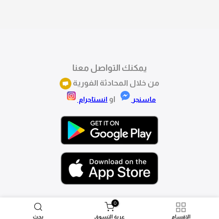
تقدري تستبدلي او تسترجعي المنتج خلال 14 يوم من الاستلام
بكل سهولة. كلمينا علي الموقع او فيسبوك وانستاجرام
وهنسجل الاستبدال فوراً.
يمكنك التواصل معنا
من خلال المحادثة الفورية
او
ماسنجر
انستاجرام
0
الاقسام
عربة التسوق
بحث