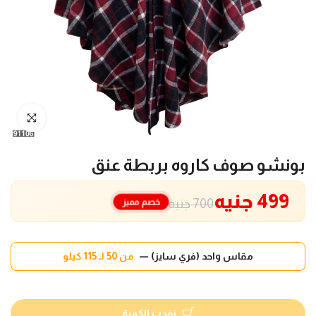
انقر للتكبير
بونشو صوف كاروه بربطة عنق
499 جنيه
خصم مميز
700 جنيه
مقاس واحد (فري سايز) —
من 50 لـ 115 كيلو
نفدت الكمية