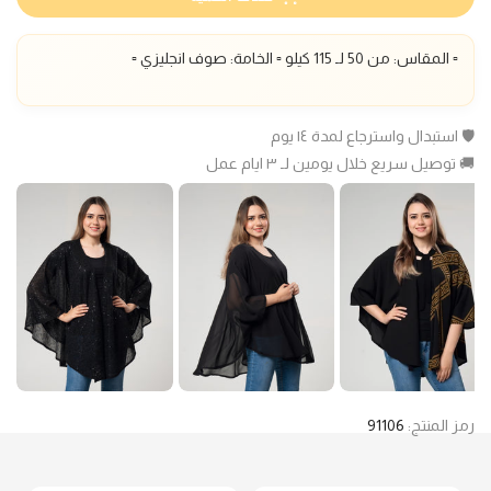
▫️ المقاس: من 50 لـ 115 كيلو ▫️ الخامة: صوف انجليزي ▫️
🛡️ استبدال واسترجاع لمدة ١٤ يوم
🚚 توصيل سريع خلال يومين لـ ٣ ايام عمل
رمز المنتج:
91106