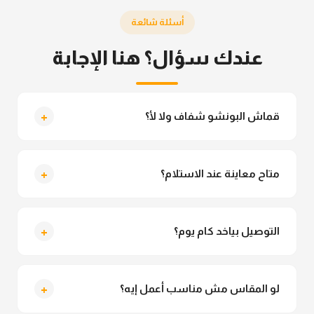
أسئلة شائعة
عندك سؤال؟ هنا الإجابة
+
قماش البونشو شفاف ولا لأ؟
لأ خالص، قماش البونشو مش شفاف ومناسب جداً
للمحجبات. تقدري تلبسيه براحتك من غير أي قلق.
+
متاح معاينة عند الاستلام؟
متاح فعلا معاينة عند الاستلام ولو مش مناسبة تقدري
ترفضي الاستلام
+
التوصيل بياخد كام يوم؟
التوصيل للقاهرة والجيزة من 2 لـ 4 أيام عمل. باقي
المحافظات من 3 لـ 6 أيام عمل.
+
لو المقاس مش مناسب أعمل إيه؟