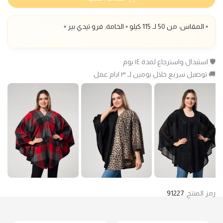
▫️ المقاس: من 50 لـ 115 كيلو ▫️ الخامة: فرو تيدي بير ▫️
🛡️ استبدال واسترجاع لمدة ١٤ يوم
🚚 توصيل سريع خلال يومين لـ ٣ ايام عمل
رمز المنتج:
91227