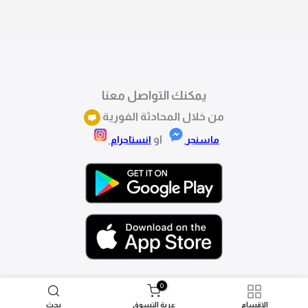
تقدري تستبدلي او تسترجعي المنتج خلال 14 يوم من الاستلام
بكل سهولة. كلمينا علي الموقع او فيسبوك وانستاجرام
وهنسجل الاستبدال فوراً.
يمكنك التواصل معنا
من خلال المحادثة الفورية
او
ماسنجر
انستاجرام
0
الاقسام
عربة التسوق
بحث