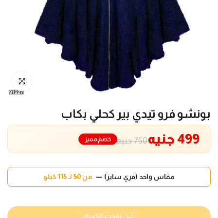
انقر للتكبير
بونشو فرو تيدي بير كحلي بكاب
499 جنيه
خصم مميز
750 جنيه
مقاس واحد (فري سايز) —
من 50 لـ 115 كيلو
نفدت الكمية