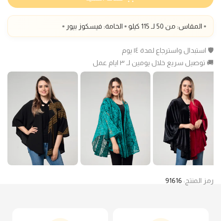
▫️ المقاس: من 50 لـ 115 كيلو ▫️ الخامة: فيسكوز بيور ▫️
🛡️ استبدال واسترجاع لمدة ١٤ يوم
🚚 توصيل سريع خلال يومين لـ ٣ ايام عمل
رمز المنتج:
91616