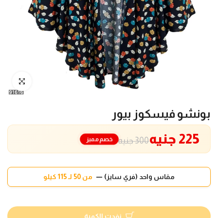
انقر للتكبير
بونشو فيسكوز بيور
225 جنيه
خصم مميز
300 جنيه
مقاس واحد (فري سايز) —
من 50 لـ 115 كيلو
نفدت الكمية