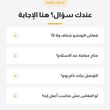
أسئلة شائعة
عندك سؤال؟ هنا الإجابة
+
قماش البونشو شفاف ولا لأ؟
لأ خالص، قماش البونشو مش شفاف ومناسب جداً
للمحجبات. تقدري تلبسيه براحتك من غير أي قلق.
+
متاح معاينة عند الاستلام؟
متاح فعلا معاينة عند الاستلام ولو مش مناسبة تقدري
ترفضي الاستلام
+
التوصيل بياخد كام يوم؟
التوصيل للقاهرة والجيزة من 2 لـ 4 أيام عمل. باقي
المحافظات من 3 لـ 6 أيام عمل.
+
لو المقاس مش مناسب أعمل إيه؟
تقدري تستبدلي او تسترجعي المنتج خلال 14 يوم من الاستلام