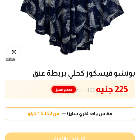
انقر للتكبير
بونشو فيسكوز كحلي بربطة عنق
225 جنيه
خصم مميز
300 جنيه
مقاس واحد (فري سايز) —
من 50 لـ 115 كيلو
نفدت الكمية