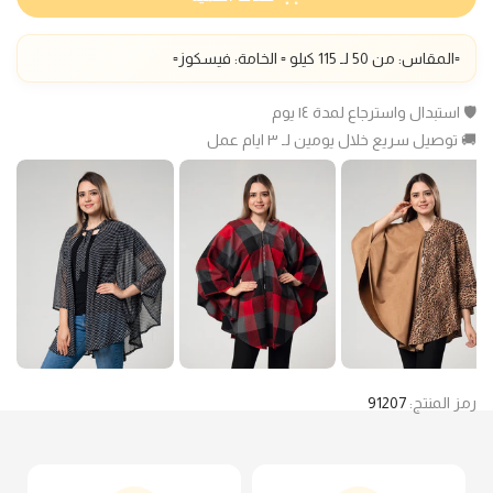
▫️المقاس: من 50 لـ 115 كيلو ▫️ الخامة: فيسكوز▫️
🛡️ استبدال واسترجاع لمدة ١٤ يوم
🚚 توصيل سريع خلال يومين لـ ٣ ايام عمل
رمز المنتج:
91207