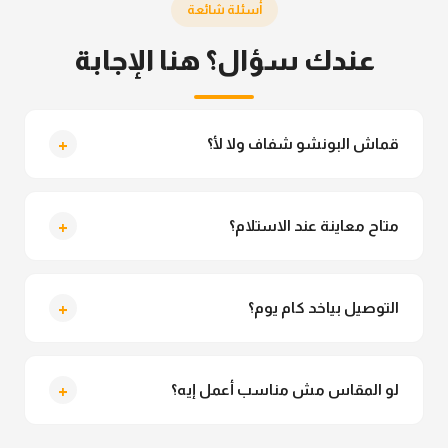
أسئلة شائعة
عندك سؤال؟ هنا الإجابة
+
قماش البونشو شفاف ولا لأ؟
لأ خالص، قماش البونشو مش شفاف ومناسب جداً
للمحجبات. تقدري تلبسيه براحتك من غير أي قلق.
+
متاح معاينة عند الاستلام؟
متاح فعلا معاينة عند الاستلام ولو مش مناسبة تقدري
ترفضي الاستلام
+
التوصيل بياخد كام يوم؟
التوصيل للقاهرة والجيزة من 2 لـ 4 أيام عمل. باقي
المحافظات من 3 لـ 6 أيام عمل.
+
لو المقاس مش مناسب أعمل إيه؟
تقدري تستبدلي او تسترجعي المنتج خلال 14 يوم من الاستلام