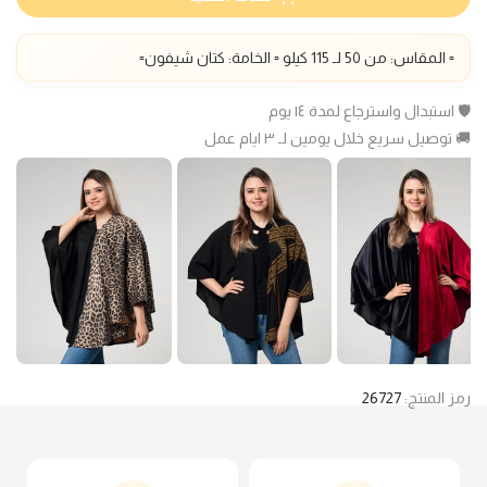
▫️ المقاس: من 50 لـ 115 كيلو ▫️ الخامة: كتان شيفون▫️
🛡️ استبدال واسترجاع لمدة ١٤ يوم
🚚 توصيل سريع خلال يومين لـ ٣ ايام عمل
رمز المنتج:
26727