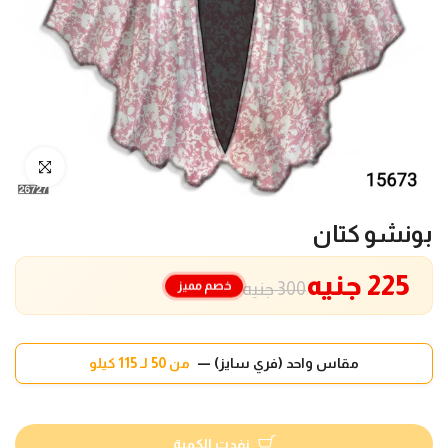
انقر للتكبير
بونشو كتان
225 جنيه
خصم مميز
300 جنيه
مقاس واحد (فري سايز) —
من 50 لـ 115 كيلو
نفدت الكمية