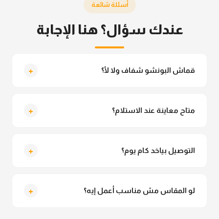
أسئلة شائعة
عندك سؤال؟ هنا الإجابة
+
قماش البونشو شفاف ولا لأ؟
لأ خالص، قماش البونشو مش شفاف ومناسب جداً
للمحجبات. تقدري تلبسيه براحتك من غير أي قلق.
+
متاح معاينة عند الاستلام؟
متاح فعلا معاينة عند الاستلام ولو مش مناسبة تقدري
ترفضي الاستلام
+
التوصيل بياخد كام يوم؟
التوصيل للقاهرة والجيزة من 2 لـ 4 أيام عمل. باقي
المحافظات من 3 لـ 6 أيام عمل.
+
لو المقاس مش مناسب أعمل إيه؟
تقدري تستبدلي او تسترجعي المنتج خلال 14 يوم من الاستلام