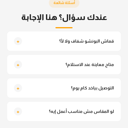
أسئلة شائعة
عندك سؤال؟ هنا الإجابة
+
قماش البونشو شفاف ولا لأ؟
لأ خالص، قماش البونشو مش شفاف ومناسب جداً
للمحجبات. تقدري تلبسيه براحتك من غير أي قلق.
+
متاح معاينة عند الاستلام؟
متاح فعلا معاينة عند الاستلام ولو مش مناسبة تقدري
ترفضي الاستلام
+
التوصيل بياخد كام يوم؟
التوصيل للقاهرة والجيزة من 2 لـ 4 أيام عمل. باقي
المحافظات من 3 لـ 6 أيام عمل.
+
لو المقاس مش مناسب أعمل إيه؟
تقدري تستبدلي او تسترجعي المنتج خلال 14 يوم من الاستلام