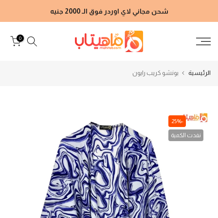
الانتقال
شحن مجاني لاي اوردر فوق الـ 2000 جنيه
إلى
المحتوى
0
الرئيسية
بونشو كريب رايون
-25%
نفدت الكمية