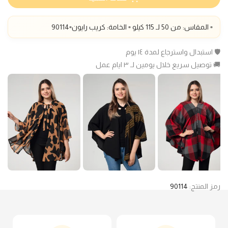
▫️ المقاس: من 50 لـ 115 كيلو ▫️ الخامة: كريب رايون▫️90114
🛡️ استبدال واسترجاع لمدة ١٤ يوم
🚚 توصيل سريع خلال يومين لـ ٣ ايام عمل
رمز المنتج:
90114