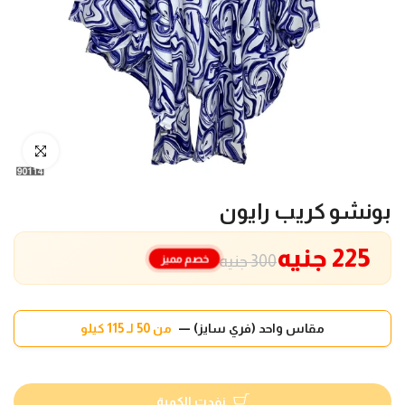
انقر للتكبير
بونشو كريب رايون
225 جنيه
خصم مميز
300 جنيه
مقاس واحد (فري سايز) —
من 50 لـ 115 كيلو
نفدت الكمية