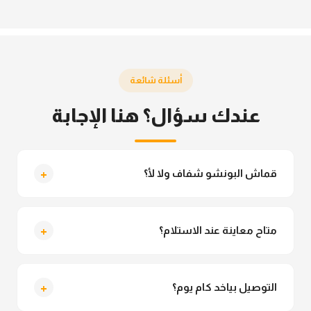
أسئلة شائعة
عندك سؤال؟ هنا الإجابة
+
قماش البونشو شفاف ولا لأ؟
لأ خالص، قماش البونشو مش شفاف ومناسب جداً
للمحجبات. تقدري تلبسيه براحتك من غير أي قلق.
+
متاح معاينة عند الاستلام؟
متاح فعلا معاينة عند الاستلام ولو مش مناسبة تقدري
ترفضي الاستلام
+
التوصيل بياخد كام يوم؟