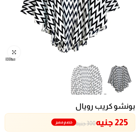
انقر للتكبير
بونشو كريب رويال
225 جنيه
خصم مميز
300 جنيه