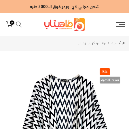
الانتقال
شحن مجاني لاي اوردر فوق الـ 2000 جنيه
إلى
المحتوى
0
الرئيسية
بونشو كريب رويال
-25%
نفدت الكمية