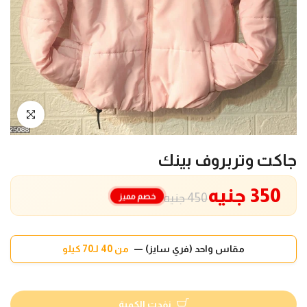
انقر للتكبير
جاكت وتربروف بينك
350 جنيه
خصم مميز
450 جنيه
مقاس واحد (فري سايز) —
من 40 لـ70 كيلو
نفدت الكمية