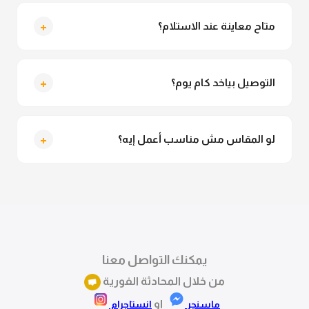
لأ خالص، قماش الجاكت مش شفاف ومناسب جداً للمحجبات.
تقدري تلبسيه براحتك من غير أي قلق.
+
متاح معاينة عند الاستلام؟
متاح فعلا معاينة عند الاستلام ولو مش مناسبة تقدري
ترفضي الاستلام
+
التوصيل بياخد كام يوم؟
التوصيل للقاهرة والجيزة من 2 لـ 4 أيام عمل. باقي
المحافظات من 3 لـ 6 أيام عمل.
+
لو المقاس مش مناسب أعمل إيه؟
تقدري تستبدلي او تسترجعي المنتج خلال 14 يوم من الاستلام
بكل سهولة. كلمينا علي الموقع او فيسبوك وانستاجرام
وهنسجل الاستبدال فوراً.
يمكنك التواصل معنا
من خلال المحادثة الفورية
او
ماسنجر
انستاجرام