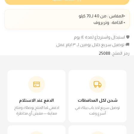
▫️المقاس : من 40 لـ70 كيلو
▫️ الخامة: وتربروف
🛡️ استبدال واسترجاع لمدة ١٤ يوم
🚚 توصيل سريع خلال يومين لـ ٣ ايام عمل
رمز المنتج:
25088
شحن لكل المحافظات
الدفع عند الاستلام
توصيل سريع لحد باب بيتك في
ادفعي لما المنتج يوصلك ومتاح
أسرع وقت
معاينة — مفيش أي مخاطرة