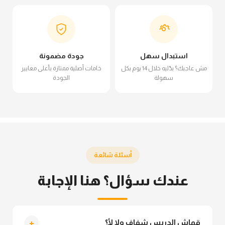
استبدال سهل
جودة مضمونة
مش عاجبك؟ بدّليه خلال 14 يوم بكل
خامات أصلية ممتازة بأعلى معايير
سهولة
الجودة
أسئلة شائعة
عندك سؤال؟ هنا الإجابة
+
قماش الدريس شفاف ولا لأ؟