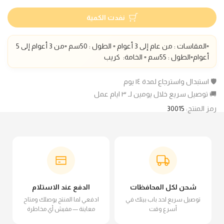
نفدت الكمية
▫️المقاسات :
من عام إلى 3 أعوام
▫️ الطول : 50سم
▫️
من 3 أعوام إلى 5
أعوام▫️الطول : 55سم
▫️ الخامة: كريب
🛡️ استبدال واسترجاع لمدة ١٤ يوم
🚚 توصيل سريع خلال يومين لـ ٣ ايام عمل
رمز المنتج:
30015
شحن لكل المحافظات
الدفع عند الاستلام
توصيل سريع لحد باب بيتك في
ادفعي لما المنتج يوصلك ومتاح
أسرع وقت
معاينة — مفيش أي مخاطرة