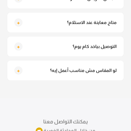
لأ خالص، قماش الدريس مش شفاف ومناسب جداً
للمحجبات. تقدري تلبسيه براحتك من غير أي قلق.
+
متاح معاينة عند الاستلام؟
متاح فعلا معاينة عند الاستلام ولو مش مناسبة تقدري
ترفضي الاستلام
+
التوصيل بياخد كام يوم؟
التوصيل للقاهرة والجيزة من 2 لـ 4 أيام عمل. باقي
المحافظات من 3 لـ 6 أيام عمل.
+
لو المقاس مش مناسب أعمل إيه؟
تقدري تستبدلي او تسترجعي المنتج خلال 14 يوم من الاستلام
بكل سهولة. كلمينا علي الموقع او فيسبوك وانستاجرام
وهنسجل الاستبدال فوراً.
يمكنك التواصل معنا
من خلال المحادثة الفورية