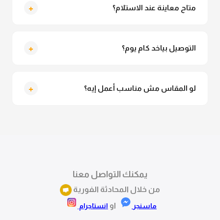
للمحجبات. تقدري تلبسيه براحتك من غير أي قلق.
+
متاح معاينة عند الاستلام؟
متاح فعلا معاينة عند الاستلام ولو مش مناسبة تقدري
ترفضي الاستلام
+
التوصيل بياخد كام يوم؟
التوصيل للقاهرة والجيزة من 2 لـ 4 أيام عمل. باقي
المحافظات من 3 لـ 6 أيام عمل.
+
لو المقاس مش مناسب أعمل إيه؟
تقدري تستبدلي او تسترجعي المنتج خلال 14 يوم من الاستلام
بكل سهولة. كلمينا علي الموقع او فيسبوك وانستاجرام
وهنسجل الاستبدال فوراً.
يمكنك التواصل معنا
من خلال المحادثة الفورية
او
ماسنجر
انستاجرام