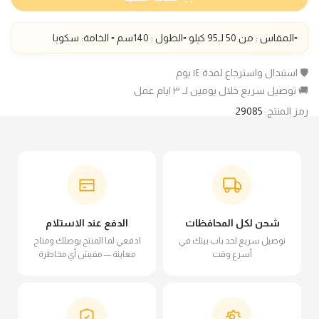
▫️المقاس : من 50 لـ95
كيلو ▫️الطول :
140
سم
▫️ الخامة:
سكوبا
🛡️ استبدال واسترجاع لمدة ١٤ يوم
🚚 توصيل سريع خلال يومين لـ ٣ ايام عمل
رمز المنتج:
29085
شحن لكل المحافظات
الدفع عند الاستلام
توصيل سريع لحد باب بيتك في
ادفعي لما المنتج يوصلك ومتاح
أسرع وقت
معاينة — مفيش أي مخاطرة