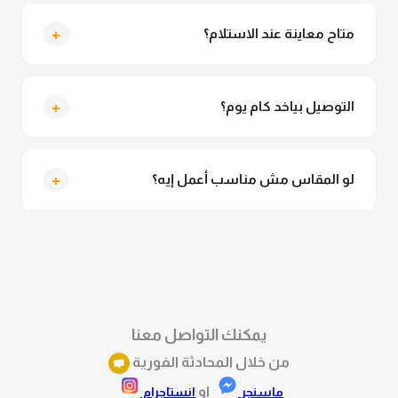
لأ خالص، قماش الدريس مش شفاف ومناسب جداً
للمحجبات. تقدري تلبسيه براحتك من غير أي قلق.
+
متاح معاينة عند الاستلام؟
متاح فعلا معاينة عند الاستلام ولو مش مناسبة تقدري
ترفضي الاستلام
+
التوصيل بياخد كام يوم؟
التوصيل للقاهرة والجيزة من 2 لـ 4 أيام عمل. باقي
المحافظات من 3 لـ 6 أيام عمل.
+
لو المقاس مش مناسب أعمل إيه؟
تقدري تستبدلي او تسترجعي المنتج خلال 14 يوم من الاستلام
بكل سهولة. كلمينا علي الموقع او فيسبوك وانستاجرام
وهنسجل الاستبدال فوراً.
يمكنك التواصل معنا
من خلال المحادثة الفورية
او
ماسنجر
انستاجرام