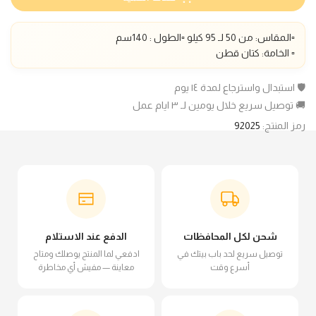
▫️المقاس: من 50 لـ 95 كيلو ▫️الطول : 140سم
▫️ الخامة: كتان قطن
🛡️ استبدال واسترجاع لمدة ١٤ يوم
🚚 توصيل سريع خلال يومين لـ ٣ ايام عمل
رمز المنتج:
92025
شحن لكل المحافظات
الدفع عند الاستلام
توصيل سريع لحد باب بيتك في
ادفعي لما المنتج يوصلك ومتاح
أسرع وقت
معاينة — مفيش أي مخاطرة