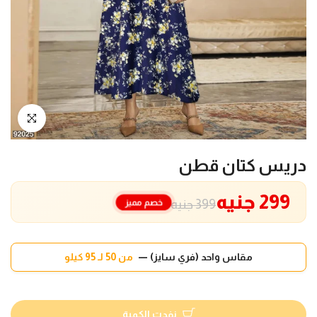
انقر للتكبير
دريس كتان قطن
299 جنيه
خصم مميز
399 جنيه
مقاس واحد (فري سايز) —
من 50 لـ 95 كيلو
نفدت الكمية