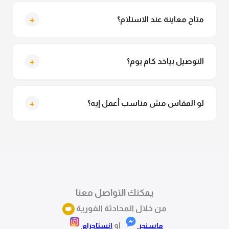
لأ خالص، قماش الدريس مش شفاف ومناسب جداً
للمحجبات. تقدري تلبسيه براحتك من غير أي قلق.
+
متاح معاينة عند الاستلام؟
متاح فعلا معاينة عند الاستلام ولو مش مناسبة تقدري
ترفضي الاستلام
+
التوصيل بياخد كام يوم؟
التوصيل للقاهرة والجيزة من 2 لـ 4 أيام عمل. باقي
المحافظات من 3 لـ 6 أيام عمل.
+
لو المقاس مش مناسب أعمل إيه؟
تقدري تستبدلي او تسترجعي المنتج خلال 14 يوم من الاستلام
بكل سهولة. كلمينا علي الموقع او فيسبوك وانستاجرام
وهنسجل الاستبدال فوراً.
يمكنك التواصل معنا
من خلال المحادثة الفورية
او
ماسنجر
انستاجرام