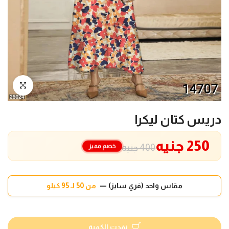
انقر للتكبير
دريس كتان ليكرا
250 جنيه
خصم مميز
400 جنيه
مقاس واحد (فري سايز) —
من 50 لـ 95 كيلو
نفدت الكمية