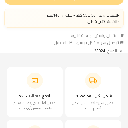
▫️المقاس: من 50 لـ 95 كيلو ▫️الطول : 140سم
▫️ الخامة: كتان قطن
🛡️ استبدال واسترجاع لمدة ١٤ يوم
🚚 توصيل سريع خلال يومين لـ ٣ ايام عمل
رمز المنتج:
26024
شحن لكل المحافظات
الدفع عند الاستلام
توصيل سريع لحد باب بيتك في
ادفعي لما المنتج يوصلك ومتاح
أسرع وقت
معاينة — مفيش أي مخاطرة