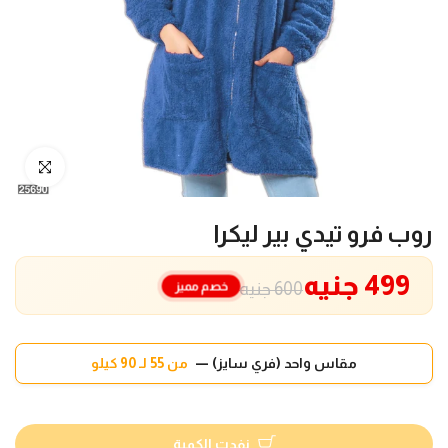
انقر للتكبير
روب فرو تيدي بير ليكرا
499 جنيه
خصم مميز
600 جنيه
مقاس واحد (فري سايز) —
من 55 لـ 90 كيلو
نفدت الكمية