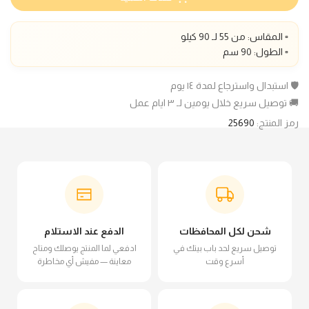
▫️ المقاس: من 55 لـ 90 كيلو
▫️ الطول: 90 سم
🛡️ استبدال واسترجاع لمدة ١٤ يوم
🚚 توصيل سريع خلال يومين لـ ٣ ايام عمل
رمز المنتج:
25690
شحن لكل المحافظات
الدفع عند الاستلام
توصيل سريع لحد باب بيتك في
ادفعي لما المنتج يوصلك ومتاح
أسرع وقت
معاينة — مفيش أي مخاطرة