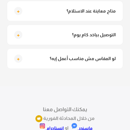
لأ خالص، قماش الروب مش شفاف ومناسب جداً للمحجبات.
تقدري تلبسيه براحتك من غير أي قلق.
+
متاح معاينة عند الاستلام؟
متاح فعلا معاينة عند الاستلام ولو مش مناسبة تقدري
ترفضي الاستلام
+
التوصيل بياخد كام يوم؟
التوصيل للقاهرة والجيزة من 2 لـ 4 أيام عمل. باقي
المحافظات من 3 لـ 6 أيام عمل.
+
لو المقاس مش مناسب أعمل إيه؟
تقدري تستبدلي او تسترجعي المنتج خلال 14 يوم من الاستلام
بكل سهولة. كلمينا علي الموقع او فيسبوك وانستاجرام
وهنسجل الاستبدال فوراً.
يمكنك التواصل معنا
من خلال المحادثة الفورية
او
ماسنجر
انستاجرام