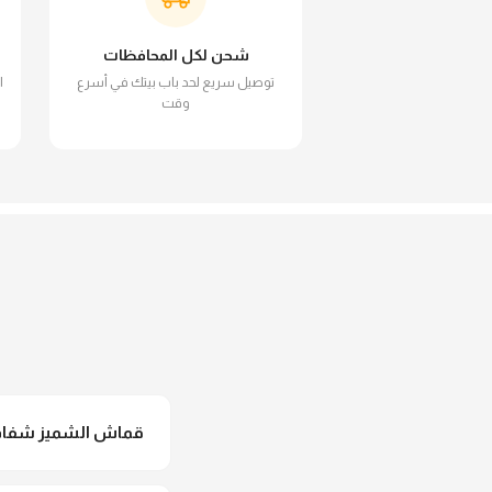
شحن لكل المحافظات
توصيل سريع لحد باب بيتك في أسرع
ا
وقت
قماش الشميز شفاف 
لأ خالص، قماش الشميز