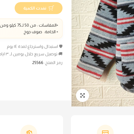
نفدت الكمية
▫️المقاسات : من 50 لـ75 كيلو ومن 75 لـ95 كيلو ▫️الطول : 75سم
▫️ الخامة: صوف جوخ
🛡️ استبدال واسترجاع لمدة ١٤ يوم
🚚 توصيل سريع خلال يومين لـ ٣ ايام عمل
رمز المنتج:
25566
انقر للتكبير