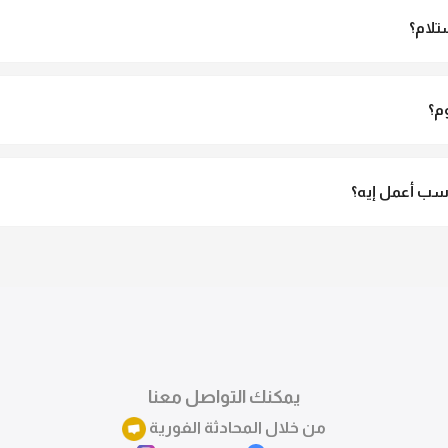
تلام؟
الاستلام ولو مش مناسبة تقدري ترفضي الاستلام
م؟
3 لـ 6 أيام عمل.
ب أعمل إيه؟
تقدري تستبدلي او تسترجعي المنتج خلال 14 يوم من الاستلام بكل سهولة. كلمينا علي الموقع 
ً.
يمكنك التواصل معنا
من خلال المحادثة الفورية