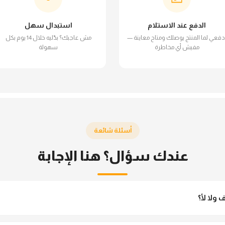
الدفع عند الاستلام
استبدال سهل
دفعي لما المنتج يوصلك ومتاح معاينة —
مش عاجبك؟ بدّليه خلال 14 يوم بكل
مفيش أي مخاطرة
سهولة
أسئلة شائعة
عندك سؤال؟ هنا الإجابة
ولا لأ؟
 مش شفاف ومناسب جداً للمحجبات. تقدري تلبسيه براحتك من غير أي قلق.