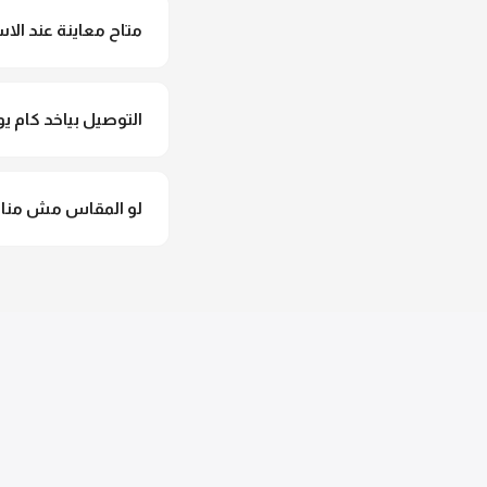
متاح معاينة عند الاس
متاح فعلا معاينة عند 
التوصيل بياخد كام يو
التوصيل للقاهرة والجيزة من 2 لـ 4 أيام عمل. باقي المحافظات من 
لو المقاس مش مناس
وهنسجل الاستبدال فورا