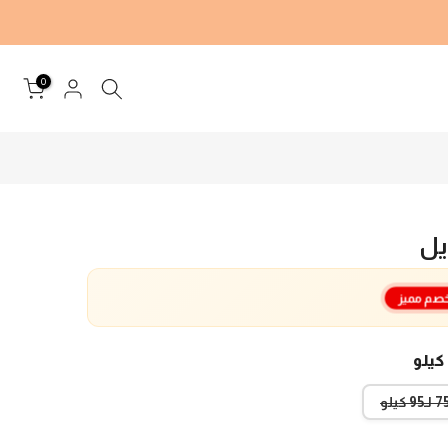
0
يل
صم مميز