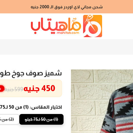
شحن مجاني لاي اوردر فوق الـ 2000 جنيه
شميز صوف جوخ طو
450 جنيه
خ
599 جنيه
اختيار المقاس:
(1) من 50 لـ75 كيلو
(1) من 50 لـ75 كيلو
(2) من 75 لـ95 كيلو