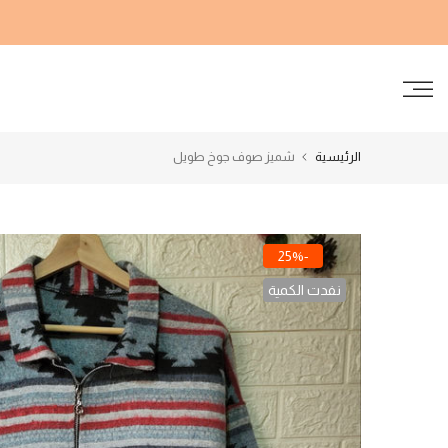
الانتقال
إلى
المحتوى
الرئيسية
شميز صوف جوخ طويل
-25%
نفدت الكمية