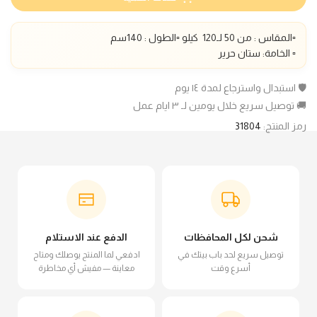
▫️المقاس : من 50 لـ1
20
كيلو ▫️الطول :
140
سم
▫️ الخامة: ستان حرير
🛡️ استبدال واسترجاع لمدة ١٤ يوم
🚚 توصيل سريع خلال يومين لـ ٣ ايام عمل
رمز المنتج:
31804
شحن لكل المحافظات
الدفع عند الاستلام
توصيل سريع لحد باب بيتك في
ادفعي لما المنتج يوصلك ومتاح
أسرع وقت
معاينة — مفيش أي مخاطرة