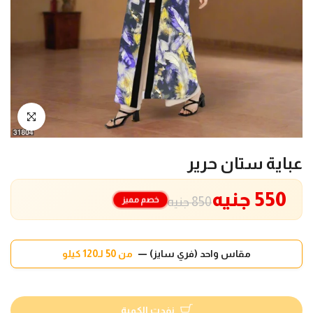
انقر للتكبير
عباية ستان حرير
550 جنيه
خصم مميز
850 جنيه
مقاس واحد (فري سايز) —
من 50 لـ120 كيلو
نفدت الكمية