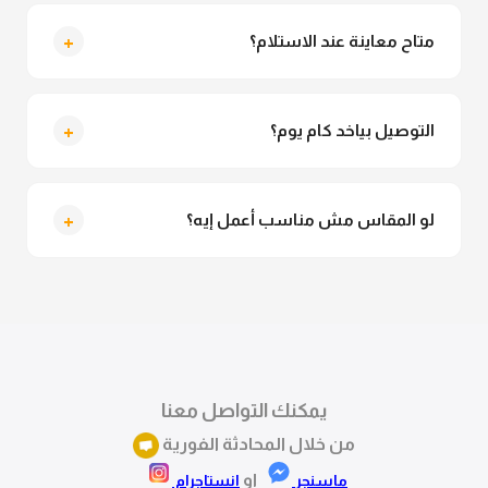
لأ خالص، قماش العباية مش شفاف ومناسب جداً للمحجبات.
تقدري تلبسيه براحتك من غير أي قلق.
+
متاح معاينة عند الاستلام؟
متاح فعلا معاينة عند الاستلام ولو مش مناسبة تقدري
ترفضي الاستلام
+
التوصيل بياخد كام يوم؟
التوصيل للقاهرة والجيزة من 2 لـ 4 أيام عمل. باقي
المحافظات من 3 لـ 6 أيام عمل.
+
لو المقاس مش مناسب أعمل إيه؟
تقدري تستبدلي او تسترجعي المنتج خلال 14 يوم من الاستلام
بكل سهولة. كلمينا علي الموقع او فيسبوك وانستاجرام
وهنسجل الاستبدال فوراً.
يمكنك التواصل معنا
من خلال المحادثة الفورية
او
ماسنجر
انستاجرام