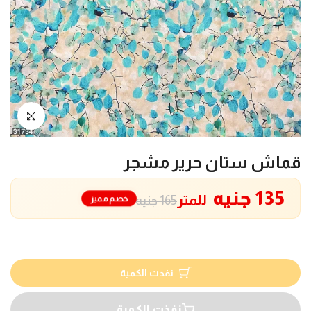
انقر للتكبير
قماش ستان حرير مشجر
135 جنيه
للمتر
خصم مميز
165 جنيه
نفدت الكمية
نفذت الكمية