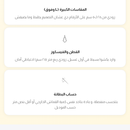
المقاسات الكبيرة (L وفوق)
زودي من ٢٥ لـ٥٠ سم على الأرقام دي عشان التصميم يظبط وما يضيقش
💧
القطن والفيسكوز
وارد يكشوا بسيط في أول غسيل، زودي ربع متر (٢٥ سم) احتياطي أمان
🪡
حساب البطانة
بتتحسب منفصلة، وعادة بتاخد نفس كمية القماش الخارجي أو أقل بنص متر
حسب الموديل