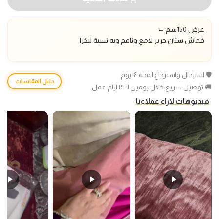
عرض 150سم
↔️
قماش ستان حرير لامع وناعم وبه نسبة ليكرا.
🛡️ استبدال واسترجاع لمدة ١٤ يوم
دليل المقاسات
🚚 توصيل سريع خلال يومين لـ ٣ ايام عمل
فيديوهات لاراء عملاءنا