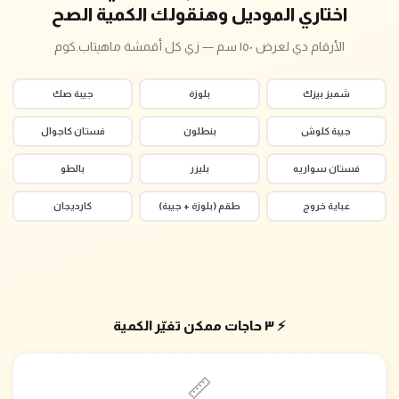
اختاري الموديل وهنقولك الكمية الصح
الأرقام دي لعرض ١٥٠ سم — زي كل أقمشة ماهيتاب.كوم
شميز بيزك
بلوزة
جيبة صك
جيبة كلوش
بنطلون
فستان كاجوال
فستان سواريه
بليزر
بالطو
عباية خروج
طقم (بلوزة + جيبة)
كارديجان
⚡ ٣ حاجات ممكن تغيّر الكمية
📏