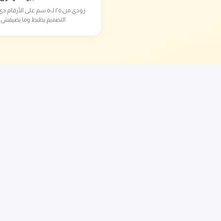
زودي من ٢٥ لـ٥٠ سم على الأرق
التصميم يظبط وما يضيقش