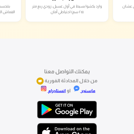
ام دي عشان
وارد يكشوا بسيط في أول غسيل، زودي ربع متر
بتتحسب
(٢٥ سم) احتياطي أمان
القماش ال
يمكنك التواصل معنا
من خلال المحادثة الفورية
او
ماسنجر
انستاجرام