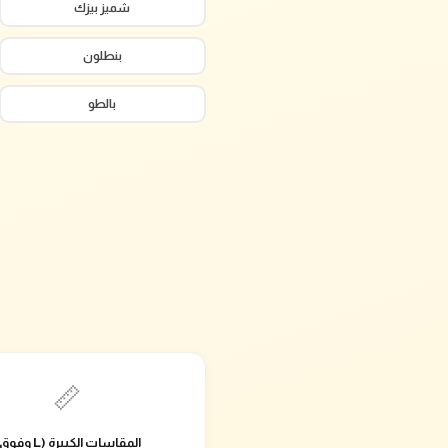
شميز بيزك
بنطلون
بالطو
📏
المقاسات الكبيرة (L وفوق)