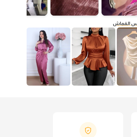
فس القماش