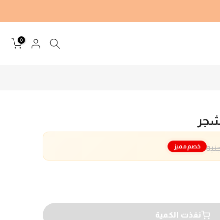
0
شجر
خصم مميز
نفذت الكمية