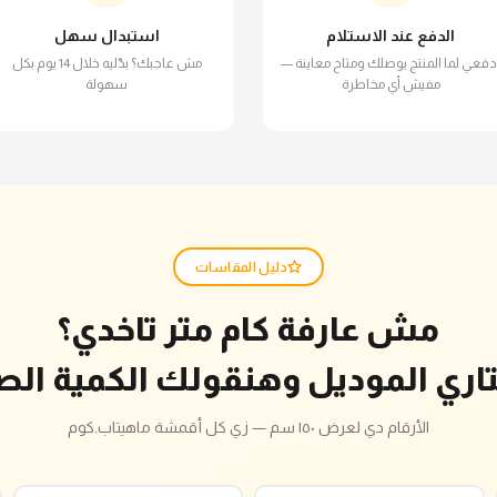
الدفع عند الاستلام
استبدال سهل
دفعي لما المنتج يوصلك ومتاح معاينة —
مش عاجبك؟ بدّليه خلال 14 يوم بكل
مفيش أي مخاطرة
سهولة
دليل المقاسات
مش عارفة كام متر تاخدي؟
تاري الموديل وهنقولك الكمية الص
الأرقام دي لعرض ١٥٠ سم — زي كل أقمشة ماهيتاب.كوم