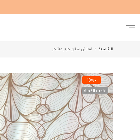
الانتقال
إلى
المحتوى
الرئيسية
قماش ستان حرير مشجر
-18%
نفدت الكمية