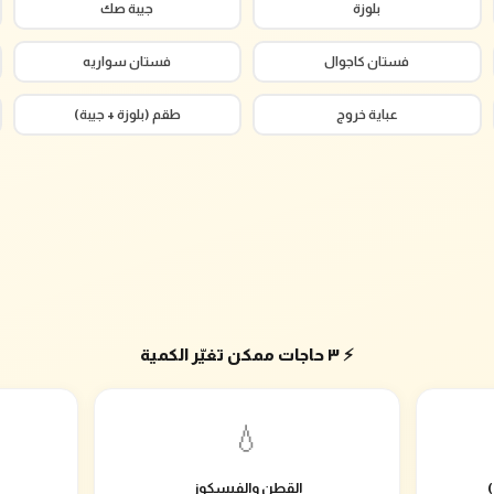
بلوزة
جيبة صك
فستان كاجوال
فستان سواريه
عباية خروج
طقم (بلوزة + جيبة)
⚡ ٣ حاجات ممكن تغيّر الكمية
💧
القطن والفيسكوز