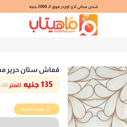
شحن مجاني لاي اوردر فوق الـ 2000 جنيه
قماش ستان حرير م
135 جنيه
للمتر
165 جنيه
نفدت الكمية