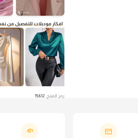
افكار موديلات للتفصيل من ن
رمز المنتج:
15612