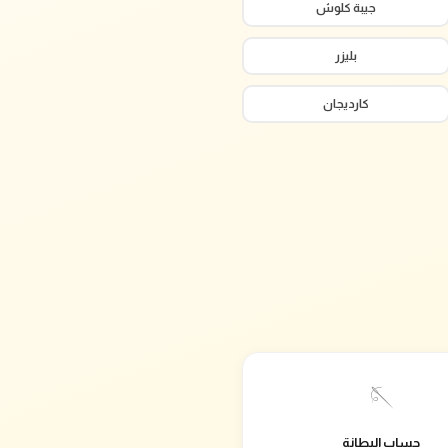
جيبة كلوش
بليزر
كارديجان
🪡
حساب البطانة