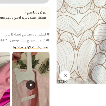
عرض 150سم
↔️
قماش ستان حرير لامع وناعم وبه ن
🛡️ استبدال واسترجاع لمدة ١٤ يوم
🚚 توصيل سريع خلال يومين لـ ٣ ايام عمل
فيديوهات لاراء عملاءنا
انقر للتكبير