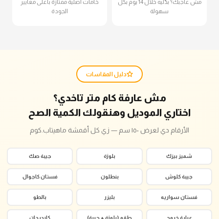
مش عاجبك؟ بدّليه خلال 14 يوم بكل
خامات أصلية ممتازة بأعلى معايير
سهولة
الجودة
دليل المقاسات
مش عارفة كام متر تاخدي؟
اختاري الموديل وهنقولك الكمية الصح
الأرقام دي لعرض ١٥٠ سم — زي كل أقمشة ماهيتاب.كوم
شميز بيزك
بلوزة
جيبة صك
جيبة كلوش
بنطلون
فستان كاجوال
فستان سواريه
بليزر
بالطو
عباية خروج
طقم (بلوزة + جيبة)
كارديجان