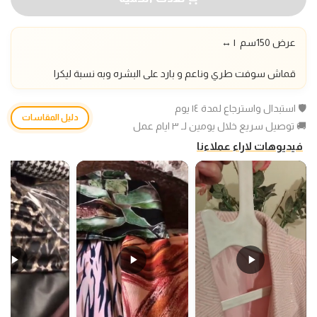
عرض 150سم |
↔️
قماش سوفت طري وناعم و بارد على البشره وبه نسبة ليكرا
🛡️ استبدال واسترجاع لمدة ١٤ يوم
دليل المقاسات
🚚 توصيل سريع خلال يومين لـ ٣ ايام عمل
فيديوهات لاراء عملاءنا