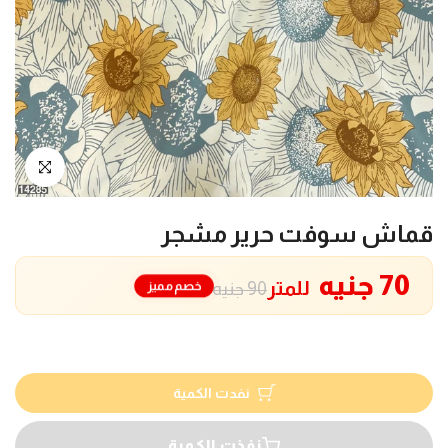
انقر للتكبير
قماش سوفت حرير مشجر
70 جنيه
للمتر
خصم مميز
90 جنيه
نفدت الكمية
نفذت الكمية