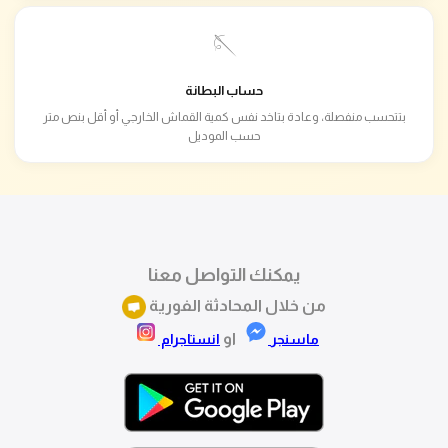
🪡
حساب البطانة
بتتحسب منفصلة، وعادة بتاخد نفس كمية القماش الخارجي أو أقل بنص متر
حسب الموديل
يمكنك التواصل معنا
من خلال المحادثة الفورية
او
ماسنجر
انستاجرام