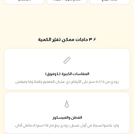
⚡ ٣ حاجات ممكن تغيّر الكمية
📏
المقاسات الكبيرة (L وفوق)
زودي من ٢٥ لـ٥٠ سم على الأرقام دي عشان التصميم يظبط وما يضيقش
💧
القطن والفيسكوز
وارد يكشوا بسيط في أول غسيل، زودي ربع متر (٢٥ سم) احتياطي أمان