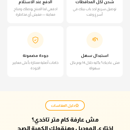
شحن لكل المحافظات
الدفع عند الاستلام
توصيل سريع لحد باب بيتك في
ادفعي لما المنتج يوصلك ومتاح
أسرع وقت
معاينة — مفيش أي مخاطرة
استبدال سهل
جودة مضمونة
مش عاجبك؟ بدّليه خلال 14 يوم بكل
خامات أصلية ممتازة بأعلى معايير
سهولة
الجودة
دليل المقاسات
مش عارفة كام متر تاخدي؟
اختاري الموديل وهنقولك الكمية الصح