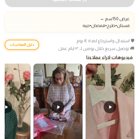
عرض 150سم ↔️
فستان▪️طرح
▪️قمصان▪️جيبه
🛡️ استبدال واسترجاع لمدة ١٤ يوم
دليل المقاسات
🚚 توصيل سريع خلال يومين لـ ٣ ايام عمل
فيديوهات لاراء عملاءنا