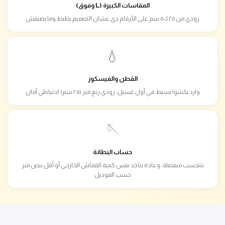
المقاسات الكبيرة (L وفوق)
زودي من ٢٥ لـ٥٠ سم على الأرقام دي عشان التصميم يظبط وما يضيقش
💧
القطن والفيسكوز
وارد يكشوا بسيط في أول غسيل، زودي ربع متر (٢٥ سم) احتياطي أمان
🪡
حساب البطانة
بتتحسب منفصلة، وعادة بتاخد نفس كمية القماش الخارجي أو أقل بنص متر
حسب الموديل