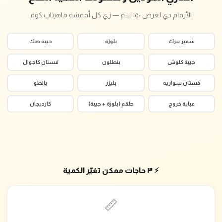
الأرقام دي لعرض ١٥٠ سم — زي كل أقمشة ماهيتاب.كوم
شميز بيزك
بلوزة
جيبة صك
جيبة كلوش
بنطلون
فستان كاجوال
فستان سواريه
بليزر
بالطو
عباية خروج
طقم (بلوزة + جيبة)
كارديجان
⚡ ٣ حاجات ممكن تغيّر الكمية
📏