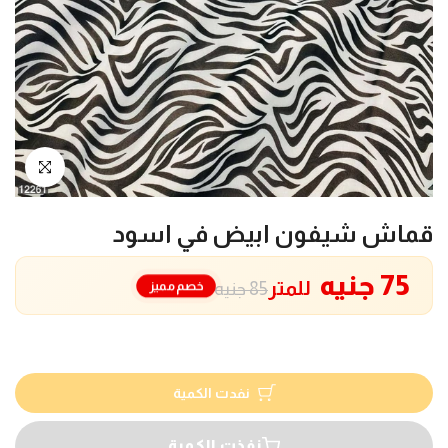
انقر للتكبير
قماش شيفون ابيض في اسود
75 جنيه
للمتر
خصم مميز
85 جنيه
نفدت الكمية
نفذت الكمية