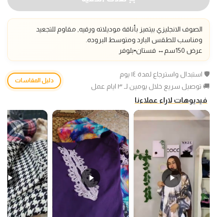
الصوف الانجليزي بيتميز بأناقة موديلاته ورقيه, مقاوم للتجعيد
ومناسب للطقس البارد ومتوسط البروده.
عرض 150سم
↔️
فستان▪️بلوفر
🛡️ استبدال واسترجاع لمدة ١٤ يوم
دليل المقاسات
🚚 توصيل سريع خلال يومين لـ ٣ ايام عمل
فيديوهات لاراء عملاءنا