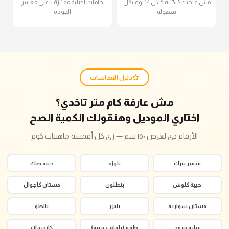
مش عاجبك؟ بدّليه خلال 14 يوم بكل
خامات أصلية ممتازة بأعلى معايير
سهولة
الجودة
دليل المقاسات
مش عارفة كام متر تاخدي؟
اختاري الموديل وهنقولك الكمية الصح
الأرقام دي لعرض ١٥٠ سم — زي كل أقمشة ماهيتاب.كوم
شميز بيزك
بلوزة
جيبة صك
جيبة كلوش
بنطلون
فستان كاجوال
فستان سواريه
بليزر
بالطو
عباية خروج
طقم (بلوزة + جيبة)
كارديجان