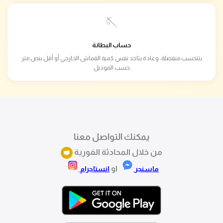
🪡
حساب البطانة
بتتحسب منفصلة، وعادة بتاخد نفس كمية القماش الخارجي أو أقل بنص متر
حسب الموديل
يمكنك التواصل معنا
من خلال المحادثة الفورية
او
ماسنجر
انستاجرام