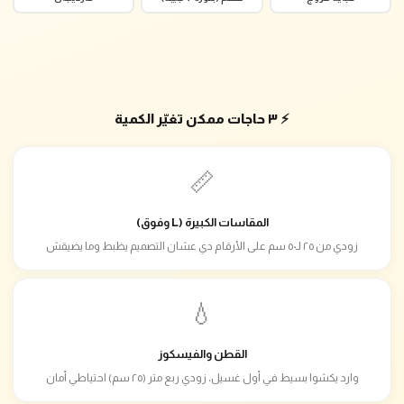
⚡ ٣ حاجات ممكن تغيّر الكمية
📏
المقاسات الكبيرة (L وفوق)
زودي من ٢٥ لـ٥٠ سم على الأرقام دي عشان التصميم يظبط وما يضيقش
💧
القطن والفيسكوز
وارد يكشوا بسيط في أول غسيل، زودي ربع متر (٢٥ سم) احتياطي أمان