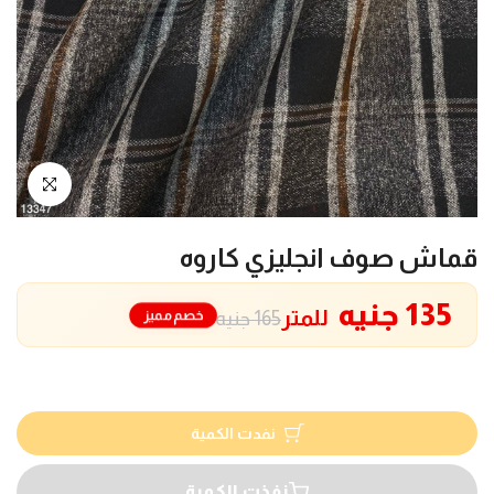
انقر للتكبير
قماش صوف انجليزي كاروه
135 جنيه
للمتر
خصم مميز
165 جنيه
نفدت الكمية
نفذت الكمية