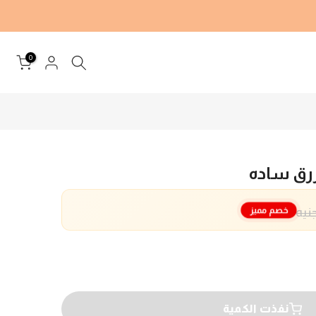
0
ق ساده
خصم مميز
نفذت الكمية