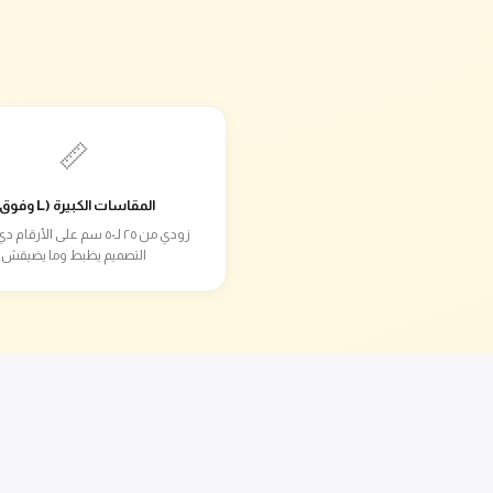
📏
المقاسات الكبيرة (L وفوق)
زودي من ٢٥ لـ٥٠ سم على الأرق
التصميم يظبط وما يضيقش