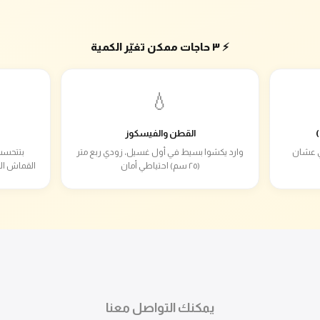
⚡ ٣ حاجات ممكن تغيّر الكمية
💧
القطن والفيسكوز
ام دي عشان
وارد يكشوا بسيط في أول غسيل، زودي ربع متر
بتتحسب
(٢٥ سم) احتياطي أمان
القماش ال
يمكنك التواصل معنا