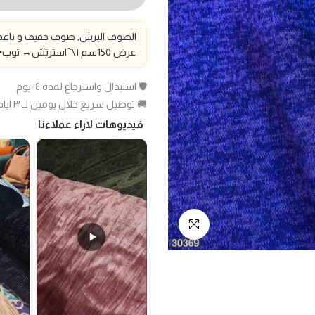
الصوف البرش, صوف خفيف و ناعم و 
عرض 150سم |〽️استرتش
↔️
توب▪️
🛡️ استبدال واسترجاع لمدة ١٤ يوم
🚚 توصيل سريع خلال يومين لـ ٣ ايام عمل
فيديوهات لاراء عملاءنا
انقر للتكبير