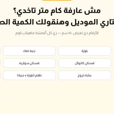
مش عارفة كام متر تاخدي؟
تاري الموديل وهنقولك الكمية الص
الأرقام دي لعرض ١٥٠ سم — زي كل أقمشة ماهيتاب.كوم
بلوزة
جيبة صك
فستان كاجوال
فستان سواريه
عباية خروج
طقم (بلوزة + جيبة)