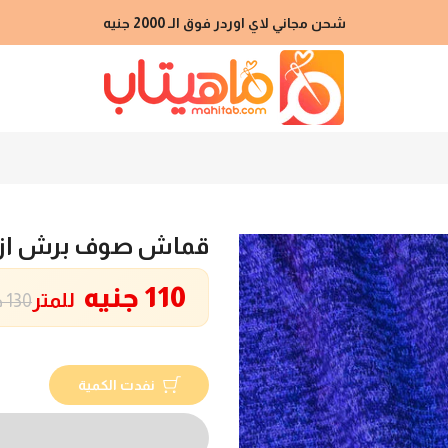
شحن مجاني لاي اوردر فوق الـ 2000 جنيه
قماش صوف برش ازر
110 جنيه
للمتر
130 جنيه
نفدت الكمية