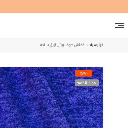
الانتقال
إلى
المحتوى
الرئيسية
قماش صوف برش ازرق ساده
-15%
نفدت الكمية