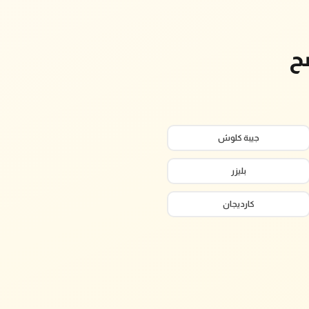
ح
جيبة كلوش
بليزر
كارديجان