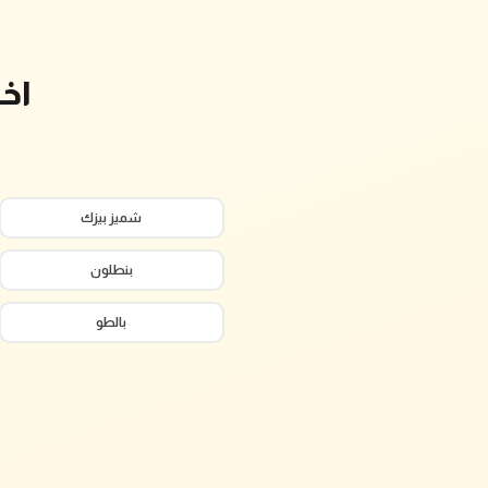
اخ
شميز بيزك
بنطلون
بالطو