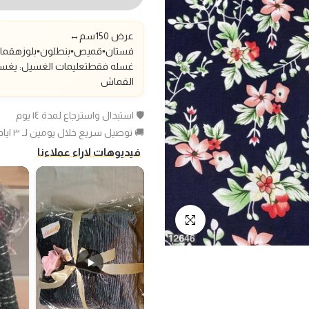
عرض 150سم
↔️
فستان▪️قميص▪️بنطلون▪️بلوزه
قماش
غسله فقط
تعليمات الغسيل: يغسل
القماش
🛡️ استبدال واسترجاع لمدة ١٤ يوم
🚚 توصيل سريع خلال يومين لـ ٣ ايام عمل
فيديوهات لاراء عملاءنا
انقر للتكبير