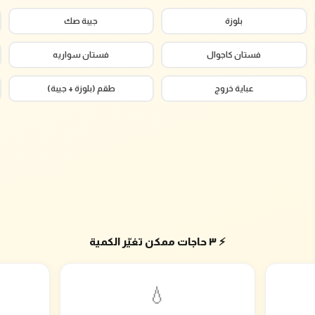
بلوزة
جيبة صك
فستان كاجوال
فستان سواريه
عباية خروج
طقم (بلوزة + جيبة)
⚡ ٣ حاجات ممكن تغيّر الكمية
💧