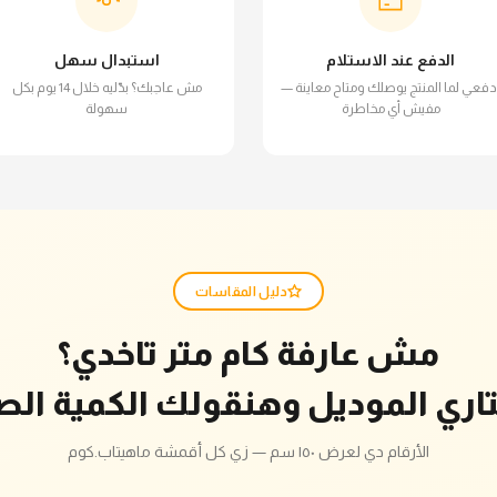
الدفع عند الاستلام
استبدال سهل
دفعي لما المنتج يوصلك ومتاح معاينة —
مش عاجبك؟ بدّليه خلال 14 يوم بكل
مفيش أي مخاطرة
سهولة
دليل المقاسات
مش عارفة كام متر تاخدي؟
تاري الموديل وهنقولك الكمية الص
الأرقام دي لعرض ١٥٠ سم — زي كل أقمشة ماهيتاب.كوم