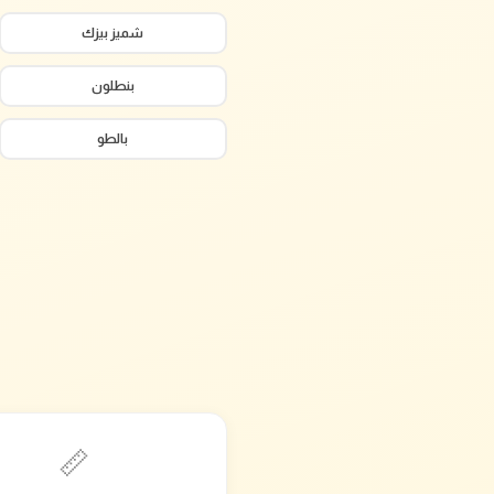
شميز بيزك
بنطلون
بالطو
📏