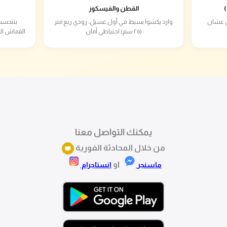
القطن والفيسكوز
ام دي عشان
وارد يكشوا بسيط في أول غسيل، زودي ربع متر
بتتحسب
(٢٥ سم) احتياطي أمان
القماش ال
يمكنك التواصل معنا
من خلال المحادثة الفورية
او
ماسنجر
انستاجرام