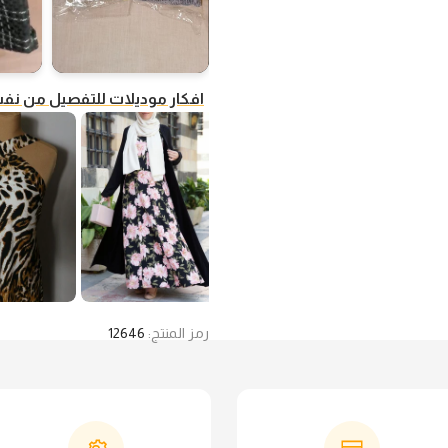
افكار موديلات للتفصيل من ن
رمز المنتج:
12646