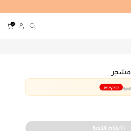
0
 مشجر
خصم مميز
نفذت الكمية