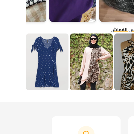
فس القماش