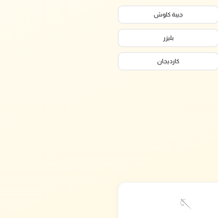
جيبة كلوش
بليزر
كارديجان
🪡