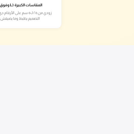
المقاسات الكبيرة (L وفوق)
زودي من ٢٥ لـ٥٠ سم على الأرق
التصميم يظبط وما يضيقش