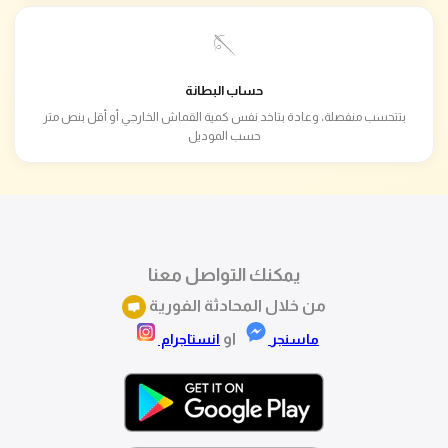
🪡
حساب البطانة
بتتحسب منفصلة، وعادة بتاخد نفس كمية القماش الخارجي أو أقل بنص متر
حسب الموديل
يمكنك التواصل معنا
من خلال المحادثة الفورية
او
ماسنجر
انستاجرام