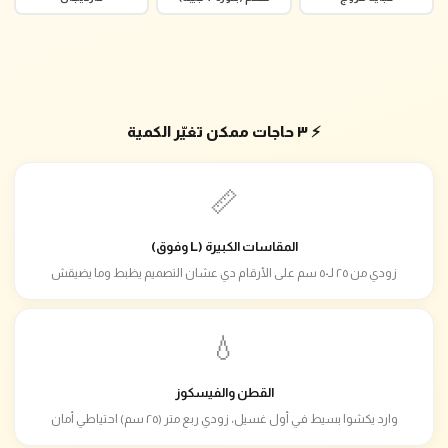
⚡ ٣ حاجات ممكن تغيّر الكمية
📏
المقاسات الكبيرة (L وفوق)
زودي من ٢٥ لـ٥٠ سم على الأرقام دي عشان التصميم يظبط وما يضيقش
💧
القطن والفيسكوز
وارد يكشوا بسيط في أول غسيل، زودي ربع متر (٢٥ سم) احتياطي أمان