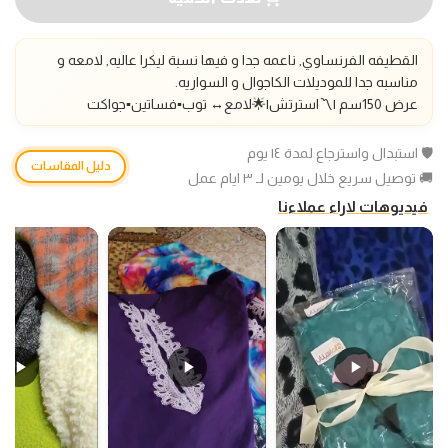
القطيفه الفرنساوي, ناعمه جدا و فيها نسبة ليكرا عاليه, لامعه و
مناسبه جدا للموديلات الكاجوال و السواريه.
عرض 150سم |〽️استرتش|🌟لامع
↔️
توب▪️فساتين▪️جواكت
🛡️ استبدال واسترجاع لمدة ١٤ يوم
دليل المقاسات
🚚 توصيل سريع خلال يومين لـ ٣ ايام عمل
فيديوهات لاراء عملاءنا