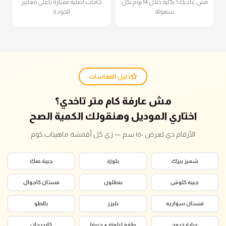
مش عاجبك؟ بدّليه خلال 14 يوم بكل
خامات أصلية ممتازة بأعلى معايير
سهولة
الجودة
دليل المقاسات
مش عارفة كام متر تاخدي؟
اختاري الموديل وهنقولك الكمية الصح
الأرقام دي لعرض ١٥٠ سم — زي كل أقمشة ماهيتاب.كوم
شميز بيزك
بلوزة
جيبة صك
جيبة كلوش
بنطلون
فستان كاجوال
فستان سواريه
بليزر
بالطو
عباية خروج
طقم (بلوزة + جيبة)
كارديجان