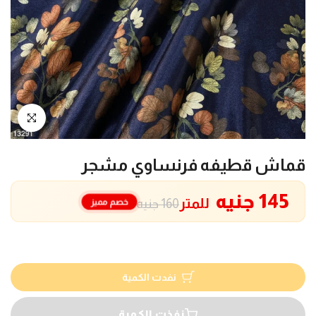
انقر للتكبير
قماش قطيفه فرنساوي مشجر
145 جنيه
للمتر
خصم مميز
160 جنيه
نفدت الكمية
نفذت الكمية