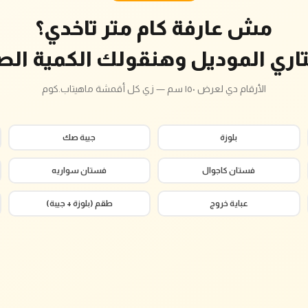
مش عارفة كام متر تاخدي؟
تاري الموديل وهنقولك الكمية الص
الأرقام دي لعرض ١٥٠ سم — زي كل أقمشة ماهيتاب.كوم
بلوزة
جيبة صك
فستان كاجوال
فستان سواريه
عباية خروج
طقم (بلوزة + جيبة)