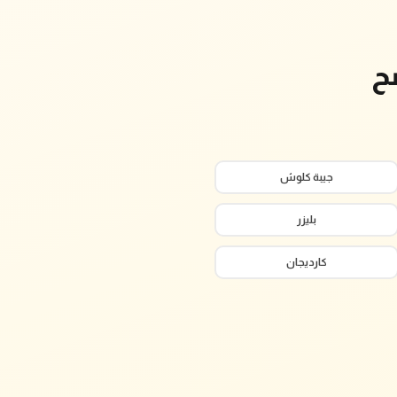
ح
جيبة كلوش
بليزر
كارديجان