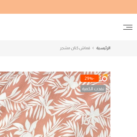
الانتقال
إلى
المحتوى
الرئيسية
قماش كتان مشجر
-29%
نفدت الكمية