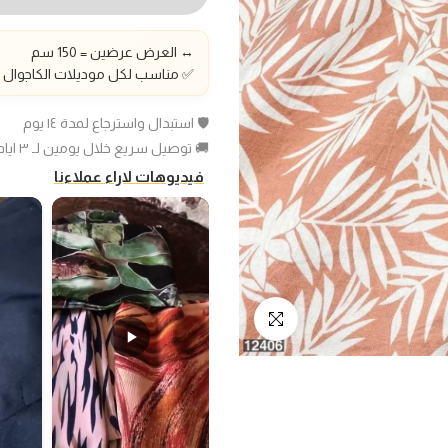
↔️ العرض عرضين = 150 سم
✅ مناسب لكل موديلات الكاجوال و
🛡️ استبدال واسترجاع لمدة ١٤ يوم
🚚 توصيل سريع خلال يومين لـ ٣ ايام عمل
فيديوهات لاراء عملاءنا
انقر للتكبير