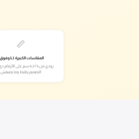
📏
المقاسات الكبيرة (L وفوق)
زودي من ٢٥ لـ٥٠ سم على الأرق
التصميم يظبط وما يضيقش