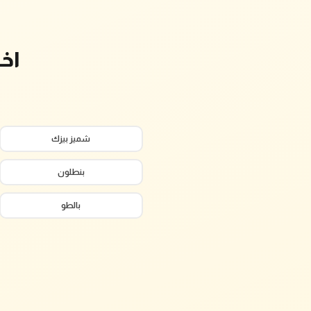
اخ
شميز بيزك
بنطلون
بالطو