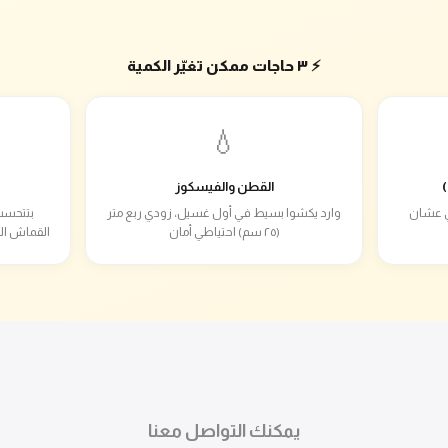
⚡ ٣ حاجات ممكن تغيّر الكمية
💧
القطن والفيسكوز
ام دي عشان
وارد يكشوا بسيط في أول غسيل، زودي ربع متر
بتتحسب
(٢٥ سم) احتياطي أمان
القماش ال
يمكنك التواصل معنا