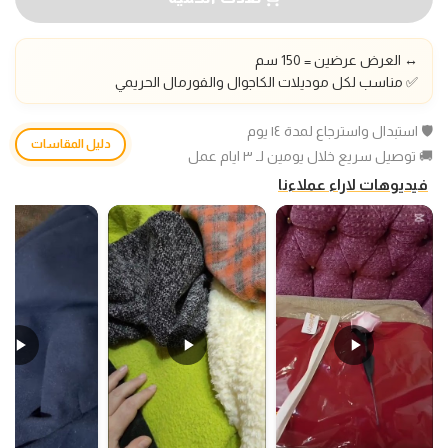
↔️ العرض عرضين = 150 سم
✅ مناسب لكل موديلات الكاجوال والفورمال الحريمي
🛡️ استبدال واسترجاع لمدة ١٤ يوم
دليل المقاسات
🚚 توصيل سريع خلال يومين لـ ٣ ايام عمل
فيديوهات لاراء عملاءنا