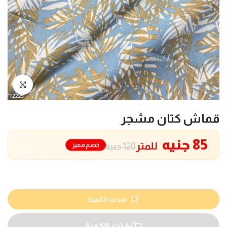
انقر للتكبير
قماش كتان مشجر
85 جنيه
للمتر
خصم مميز
120 جنيه
نفدت الكمية
نفذت الكمية