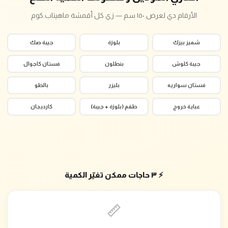
الأرقام دي لعرض ١٥٠ سم — زي كل أقمشة ماهيتاب.كوم
شميز بيزك
بلوزة
جيبة صك
جيبة كلوش
بنطلون
فستان كاجوال
فستان سواريه
بليزر
بالطو
عباية خروج
طقم (بلوزة + جيبة)
كارديجان
⚡ ٣ حاجات ممكن تغيّر الكمية
📏