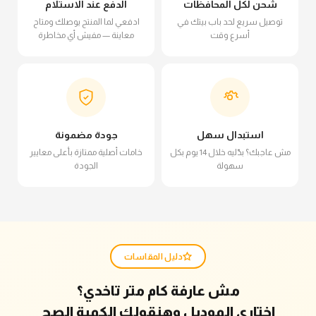
شحن لكل المحافظات
الدفع عند الاستلام
توصيل سريع لحد باب بيتك في
ادفعي لما المنتج يوصلك ومتاح
أسرع وقت
معاينة — مفيش أي مخاطرة
استبدال سهل
جودة مضمونة
مش عاجبك؟ بدّليه خلال 14 يوم بكل
خامات أصلية ممتازة بأعلى معايير
سهولة
الجودة
دليل المقاسات
مش عارفة كام متر تاخدي؟
اختاري الموديل وهنقولك الكمية الصح