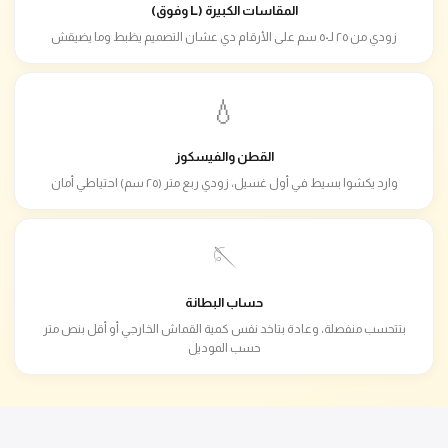
المقاسات الكبيرة (L وفوق)
زودي من ٢٥ لـ٥٠ سم على الأرقام دي عشان التصميم يظبط وما يضيقش
💧
القطن والفيسكوز
وارد يكشوا بسيط في أول غسيل، زودي ربع متر (٢٥ سم) احتياطي أمان
🪡
حساب البطانة
بتتحسب منفصلة، وعادة بتاخد نفس كمية القماش الخارجي أو أقل بنص متر
حسب الموديل