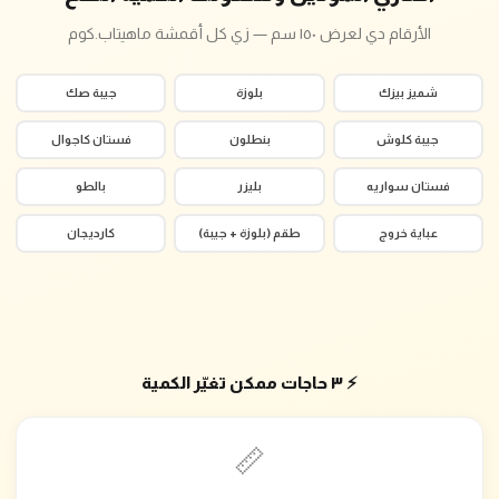
الأرقام دي لعرض ١٥٠ سم — زي كل أقمشة ماهيتاب.كوم
شميز بيزك
بلوزة
جيبة صك
جيبة كلوش
بنطلون
فستان كاجوال
فستان سواريه
بليزر
بالطو
عباية خروج
طقم (بلوزة + جيبة)
كارديجان
⚡ ٣ حاجات ممكن تغيّر الكمية
📏