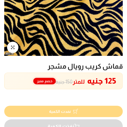
انقر للتكبير
قماش كريب رويال مشجر
125 جنيه
للمتر
خصم مميز
150 جنيه
نفدت الكمية
نفذت الكمية