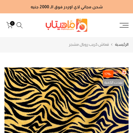
الانتقال
شحن مجاني لاي اوردر فوق الـ 2000 جنيه
إلى
المحتوى
0
الرئيسية
قماش كريب رويال مشجر
-17%
نفدت الكمية