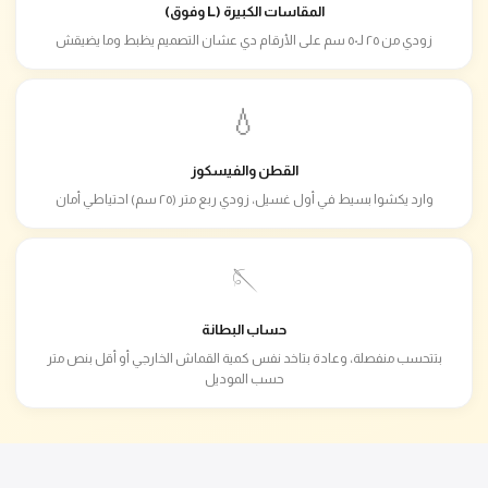
المقاسات الكبيرة (L وفوق)
زودي من ٢٥ لـ٥٠ سم على الأرقام دي عشان التصميم يظبط وما يضيقش
💧
القطن والفيسكوز
وارد يكشوا بسيط في أول غسيل، زودي ربع متر (٢٥ سم) احتياطي أمان
🪡
حساب البطانة
بتتحسب منفصلة، وعادة بتاخد نفس كمية القماش الخارجي أو أقل بنص متر
حسب الموديل