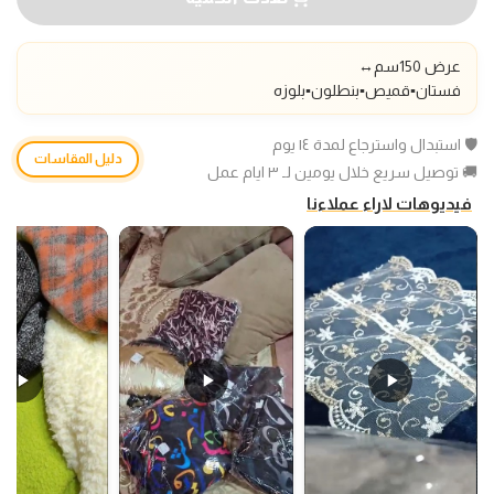
عرض 150سم
↔️
فستان▪️قميص▪️بنطلون▪️بلوزه
🛡️ استبدال واسترجاع لمدة ١٤ يوم
دليل المقاسات
🚚 توصيل سريع خلال يومين لـ ٣ ايام عمل
فيديوهات لاراء عملاءنا