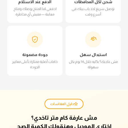
شحن لكل المحافظات
الدفع عند الاستلام
توصيل سريع لحد باب بيتك في
ادفعي لما المنتج يوصلك ومتاح
أسرع وقت
معاينة — مفيش أي مخاطرة
استبدال سهل
جودة مضمونة
مش عاجبك؟ بدّليه خلال 14 يوم بكل
خامات أصلية ممتازة بأعلى معايير
سهولة
الجودة
دليل المقاسات
مش عارفة كام متر تاخدي؟
اختاري الموديل وهنقولك الكمية الصح