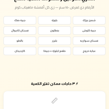
الأرقام دي لعرض ١٥٠ سم — زي كل أقمشة ماهيتاب.كوم
شميز بيزك
بلوزة
جيبة صك
جيبة كلوش
بنطلون
فستان كاجوال
فستان سواريه
بليزر
بالطو
عباية خروج
طقم (بلوزة + جيبة)
كارديجان
⚡ ٣ حاجات ممكن تغيّر الكمية
📏