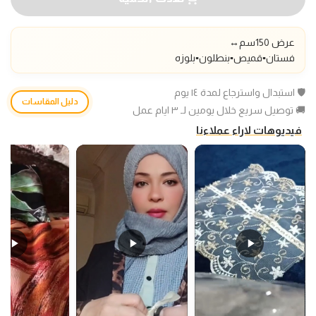
عرض 150سم
↔️
فستان▪️قميص▪️بنطلون▪️بلوزه
🛡️ استبدال واسترجاع لمدة ١٤ يوم
دليل المقاسات
🚚 توصيل سريع خلال يومين لـ ٣ ايام عمل
فيديوهات لاراء عملاءنا