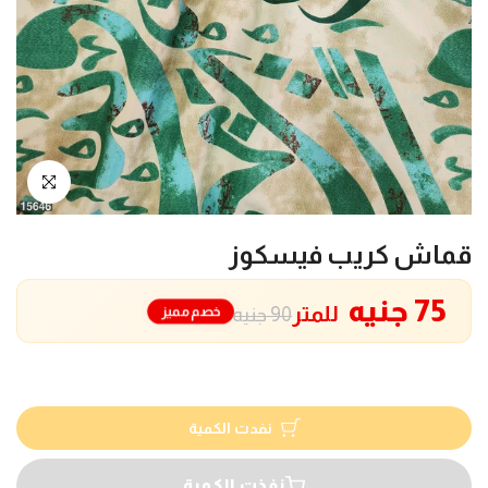
انقر للتكبير
قماش كريب فيسكوز
75 جنيه
للمتر
خصم مميز
90 جنيه
نفدت الكمية
نفذت الكمية