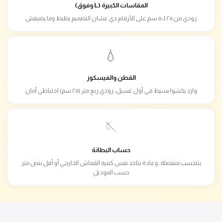
المقاسات الكبيرة (L وفوق)
زودي من ٢٥ لـ٥٠ سم على الأرقام دي عشان التصميم يظبط وما يضيقش
💧
القطن والفيسكوز
وارد يكشوا بسيط في أول غسيل، زودي ربع متر (٢٥ سم) احتياطي أمان
🪡
حساب البطانة
بتتحسب منفصلة، وعادة بتاخد نفس كمية القماش الخارجي أو أقل بنص متر
حسب الموديل