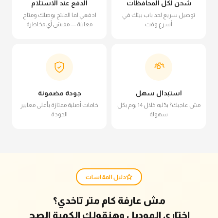
شحن لكل المحافظات
الدفع عند الاستلام
توصيل سريع لحد باب بيتك في
ادفعي لما المنتج يوصلك ومتاح
أسرع وقت
معاينة — مفيش أي مخاطرة
استبدال سهل
جودة مضمونة
مش عاجبك؟ بدّليه خلال 14 يوم بكل
خامات أصلية ممتازة بأعلى معايير
سهولة
الجودة
دليل المقاسات
مش عارفة كام متر تاخدي؟
اختاري الموديل وهنقولك الكمية الصح