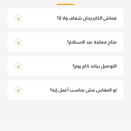
+
قماش الكارديجان شفاف ولا لأ؟
لأ خالص، قماش الكارديجان مش شفاف ومناسب جداً
للمحجبات. تقدري تلبسيه براحتك من غير أي قلق.
+
متاح معاينة عند الاستلام؟
متاح فعلا معاينة عند الاستلام ولو مش مناسبة تقدري
ترفضي الاستلام
+
التوصيل بياخد كام يوم؟
التوصيل للقاهرة والجيزة من 2 لـ 4 أيام عمل. باقي
المحافظات من 3 لـ 6 أيام عمل.
+
لو المقاس مش مناسب أعمل إيه؟
تقدري تستبدلي او تسترجعي المنتج خلال 14 يوم من الاستلام
بكل سهولة. كلمينا علي الموقع او فيسبوك وانستاجرام
وهنسجل الاستبدال فوراً.