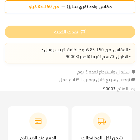
مقاس واحد (فري سايز) —
من 50 لـ 85 كيلو
نفدت الكمية
▫️ المقاس: من 50 لـ 85 كيلو ▫️ الخامة: كريب رويال ▫️
▫️ الطول: 70سم تقريبا (قصير)90003
🛡️ استبدال واسترجاع لمدة ١٤ يوم
🚚 توصيل سريع خلال يومين لـ ٣ ايام عمل
رمز المنتج:
90003
شحن لكل المحافظات
الدفع عند الاستلام