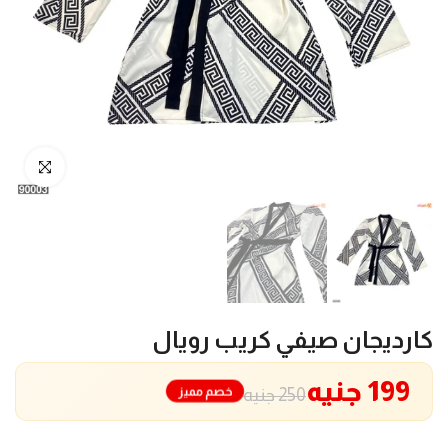
انقر للتكبير
كارديجان صيفي كريب رويال
199 جنيه
خصم مميز
250 جنيه