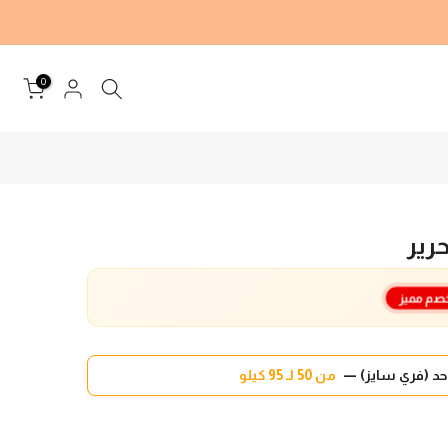
0
رير
صم مميز
د (فري سايز) —
من 50 لـ 95 كيلو