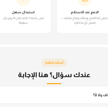
الدفع عند الاستلام
استبدال سهل
دفعي لما المنتج يوصلك ومتاح معاينة —
مش عاجبك؟ بدّليه خلال 14 يوم بكل
مفيش أي مخاطرة
سهولة
أسئلة شائعة
عندك سؤال؟ هنا الإجابة
 ولا لأ؟
نو مش شفاف ومناسب جداً للمحجبات. تقدري تلبسيه براحتك من غير أي قلق.