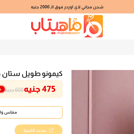
شحن مجاني لاي اوردر فوق الـ 2000 جنيه
كيمونو طويل ستان ح
475 جنيه
خ
600 جنيه
مقاس واح
نفدت الكمية