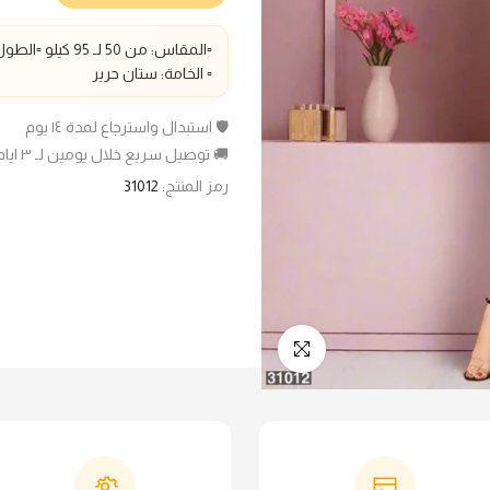
▫️المقاس: من 50 لـ 95 كيلو ▫️الطول : 140سم
▫️ الخامة: ستان حرير
🛡️ استبدال واسترجاع لمدة ١٤ يوم
🚚 توصيل سريع خلال يومين لـ ٣ ايام عمل
رمز المنتج:
31012
انقر للتكبير