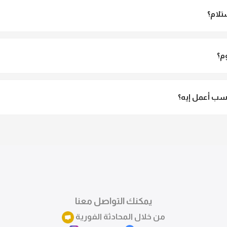
تلام؟
الاستلام ولو مش مناسبة تقدري ترفضي الاستلام
م؟
3 لـ 6 أيام عمل.
ب أعمل إيه؟
تقدري تستبدلي او تسترجعي المنتج خلال 14 يوم من الاستلام بكل سهولة. كلمينا علي الموقع 
ً.
يمكنك التواصل معنا
من خلال المحادثة الفورية