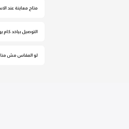
متاح معاينة عند الاس
متاح فعلا معاينة عند 
التوصيل بياخد كام يو
التوصيل للقاهرة والجيزة من 2 لـ 4 أيام عمل. باقي المحافظات من 
لو المقاس مش مناس
وهنسجل الاستبدال فورا