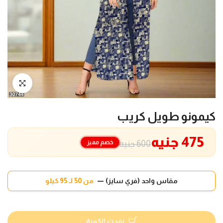
انقر للتكبير
كيمونو طويل كريب
475 جنيه
خصم مميز
600 جنيه
مقاس واحد (فري سايز) —
من 50 لـ 95 كيلو
نفدت الكمية