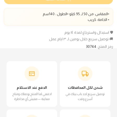
▫️المقاس: من 50 لـ 95 كيلو ▫️الطول : 140سم
▫️ الخامة: كريب
🛡️ استبدال واسترجاع لمدة ١٤ يوم
🚚 توصيل سريع خلال يومين لـ ٣ ايام عمل
رمز المنتج:
30744
شحن لكل المحافظات
الدفع عند الاستلام
توصيل سريع لحد باب بيتك في
ادفعي لما المنتج يوصلك ومتاح
أسرع وقت
معاينة — مفيش أي مخاطرة