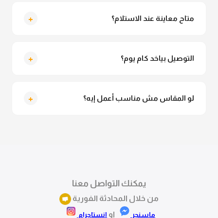
لأ خالص، قماش الكيمونو مش شفاف ومناسب جداً
للمحجبات. تقدري تلبسيه براحتك من غير أي قلق.
+
متاح معاينة عند الاستلام؟
متاح فعلا معاينة عند الاستلام ولو مش مناسبة تقدري
ترفضي الاستلام
+
التوصيل بياخد كام يوم؟
التوصيل للقاهرة والجيزة من 2 لـ 4 أيام عمل. باقي
المحافظات من 3 لـ 6 أيام عمل.
+
لو المقاس مش مناسب أعمل إيه؟
تقدري تستبدلي او تسترجعي المنتج خلال 14 يوم من الاستلام
بكل سهولة. كلمينا علي الموقع او فيسبوك وانستاجرام
وهنسجل الاستبدال فوراً.
يمكنك التواصل معنا
من خلال المحادثة الفورية
او
ماسنجر
انستاجرام