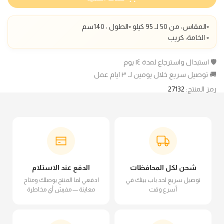
▫️المقاس: من 50 لـ 95 كيلو ▫️الطول : 140سم
▫️ الخامة: كريب
🛡️ استبدال واسترجاع لمدة ١٤ يوم
🚚 توصيل سريع خلال يومين لـ ٣ ايام عمل
رمز المنتج:
27132
شحن لكل المحافظات
الدفع عند الاستلام
توصيل سريع لحد باب بيتك في
ادفعي لما المنتج يوصلك ومتاح
أسرع وقت
معاينة — مفيش أي مخاطرة