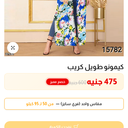
انقر للتكبير
كيمونو طويل كريب
475 جنيه
خصم مميز
600 جنيه
مقاس واحد (فري سايز) —
من 50 لـ 95 كيلو
نفدت الكمية