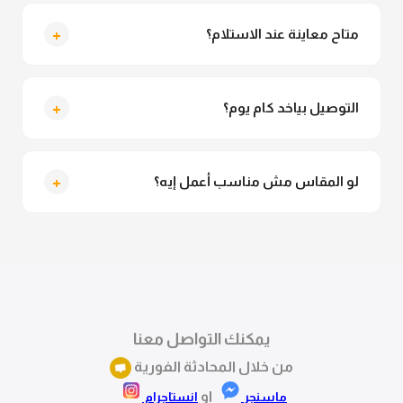
لأ خالص، قماش الكيمونو مش شفاف ومناسب جداً
للمحجبات. تقدري تلبسيه براحتك من غير أي قلق.
+
متاح معاينة عند الاستلام؟
متاح فعلا معاينة عند الاستلام ولو مش مناسبة تقدري
ترفضي الاستلام
+
التوصيل بياخد كام يوم؟
التوصيل للقاهرة والجيزة من 2 لـ 4 أيام عمل. باقي
المحافظات من 3 لـ 6 أيام عمل.
+
لو المقاس مش مناسب أعمل إيه؟
تقدري تستبدلي او تسترجعي المنتج خلال 14 يوم من الاستلام
بكل سهولة. كلمينا علي الموقع او فيسبوك وانستاجرام
وهنسجل الاستبدال فوراً.
يمكنك التواصل معنا
من خلال المحادثة الفورية
او
ماسنجر
انستاجرام