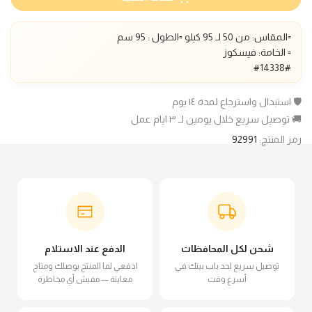
▫️المقاس: من 50 لـ 95 كيلو ▫️الطول : 95 سم
▫️ الخامة: فيسكوز
#14338#
🛡️ استبدال واسترجاع لمدة ١٤ يوم
🚚 توصيل سريع خلال يومين لـ ٣ ايام عمل
رمز المنتج:
92991
شحن لكل المحافظات
الدفع عند الاستلام
توصيل سريع لحد باب بيتك في
ادفعي لما المنتج يوصلك ومتاح
أسرع وقت
معاينة — مفيش أي مخاطرة