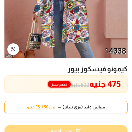
انقر للتكبير
كيمونو فيسكوز بيور
475 جنيه
خصم مميز
600 جنيه
مقاس واحد (فري سايز) —
من 50 لـ 95 كيلو
نفدت الكمية