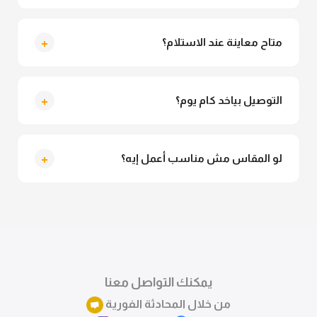
لأ خالص، قماش الكيمونو مش شفاف ومناسب جداً
للمحجبات. تقدري تلبسيه براحتك من غير أي قلق.
+
متاح معاينة عند الاستلام؟
متاح فعلا معاينة عند الاستلام ولو مش مناسبة تقدري
ترفضي الاستلام
+
التوصيل بياخد كام يوم؟
التوصيل للقاهرة والجيزة من 2 لـ 4 أيام عمل. باقي
المحافظات من 3 لـ 6 أيام عمل.
+
لو المقاس مش مناسب أعمل إيه؟
تقدري تستبدلي او تسترجعي المنتج خلال 14 يوم من الاستلام
بكل سهولة. كلمينا علي الموقع او فيسبوك وانستاجرام
وهنسجل الاستبدال فوراً.
يمكنك التواصل معنا
من خلال المحادثة الفورية