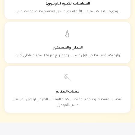
المقاسات الكبيرة (L وفوق)
زودي من ٢٥ لـ٥٠ سم على الأرقام دي عشان التصميم يظبط وما يضيقش
💧
القطن والفيسكوز
وارد يكشوا بسيط في أول غسيل، زودي ربع متر (٢٥ سم) احتياطي أمان
🪡
حساب البطانة
بتتحسب منفصلة، وعادة بتاخد نفس كمية القماش الخارجي أو أقل بنص متر
حسب الموديل