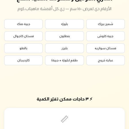
الأرقام دي لعرض ١٥٠ سم — زي كل أقمشة ماهيتاب.كوم
شميز بيزك
بلوزة
جيبة صك
جيبة كلوش
بنطلون
فستان كاجوال
فستان سواريه
بليزر
بالطو
عباية خروج
طقم (بلوزة + جيبة)
كارديجان
⚡ ٣ حاجات ممكن تغيّر الكمية
📏