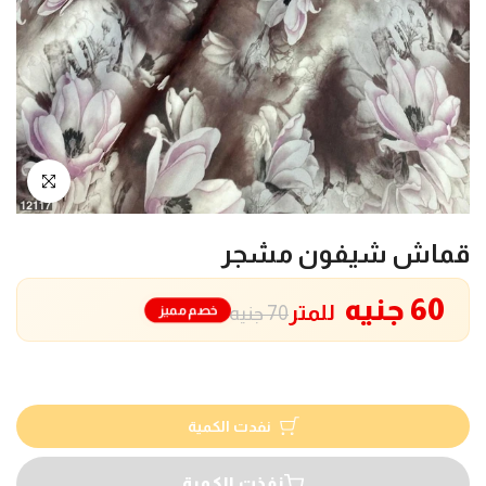
انقر للتكبير
قماش شيفون مشجر
60 جنيه
للمتر
خصم مميز
70 جنيه
نفدت الكمية
نفذت الكمية