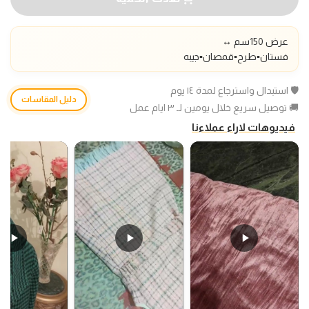
عرض 150سم ↔️
فستان▪️طرح
▪️قمصان▪️جيبه
🛡️ استبدال واسترجاع لمدة ١٤ يوم
دليل المقاسات
🚚 توصيل سريع خلال يومين لـ ٣ ايام عمل
فيديوهات لاراء عملاءنا