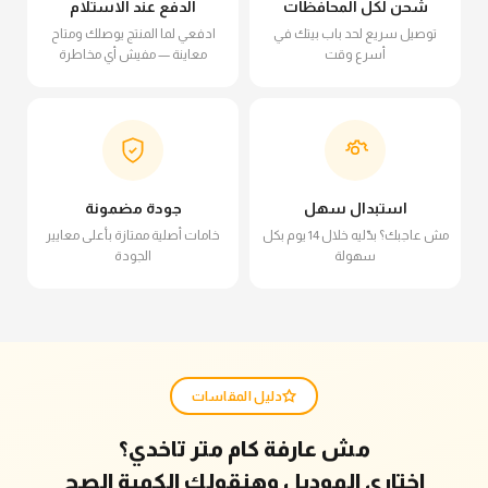
شحن لكل المحافظات
الدفع عند الاستلام
توصيل سريع لحد باب بيتك في
ادفعي لما المنتج يوصلك ومتاح
أسرع وقت
معاينة — مفيش أي مخاطرة
استبدال سهل
جودة مضمونة
مش عاجبك؟ بدّليه خلال 14 يوم بكل
خامات أصلية ممتازة بأعلى معايير
سهولة
الجودة
دليل المقاسات
مش عارفة كام متر تاخدي؟
اختاري الموديل وهنقولك الكمية الصح